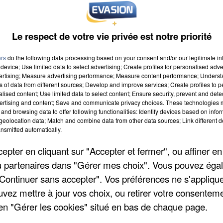
Le respect de votre vie privée est notre priorité
ers
do the following data processing based on your consent and/or our legitimate int
device; Use limited data to select advertising; Create profiles for personalised adver
vertising; Measure advertising performance; Measure content performance; Unders
ns of data from different sources; Develop and improve services; Create profiles to 
alised content; Use limited data to select content; Ensure security, prevent and detect
ertising and content; Save and communicate privacy choices. These technologies
and browsing data to offer following functionalities: Identify devices based on infor
eolocation data; Match and combine data from other data sources; Link different de
nsmitted automatically.
pter en cliquant sur "Accepter et fermer", ou affiner en
/ou partenaires dans "Gérer mes choix". Vous pouvez éga
"Continuer sans accepter". Vos préférences ne s'appliqu
uvez mettre à jour vos choix, ou retirer votre consenteme
en "Gérer les cookies" situé en bas de chaque page.