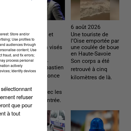
6 août 2026
6 août 2026
erest: Store and/or
Gabriel Attal et
Une touriste de
tising; Use profiles to
Raphaël
l’Oise emportée par
tand audiences through
Glucksmann visés
une coulée de boue
personalise content; Use
par des
en Haute-Savoie
 fraud, and fix errors;
ingérences...
 may process personal
Son corps a été
mation actively
Sollicité, Sébastien
retrouvé à cinq
vices; Identify devices
Lecornu annonce
kilomètres de là.
un "travail
 sélectionnant
commun" avec les
lement refuser
partis à la rentrée.
eront que pour
nt à tout