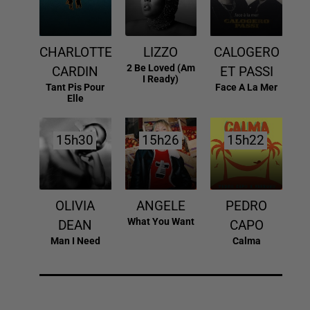
CHARLOTTE
LIZZO
CALOGERO
2 Be Loved (am
CARDIN
ET PASSI
I Ready)
Tant Pis Pour
Face A La Mer
Elle
15h30
15h30
15h26
15h26
15h22
15h22
OLIVIA
ANGELE
PEDRO
What You Want
DEAN
CAPO
Man I Need
Calma