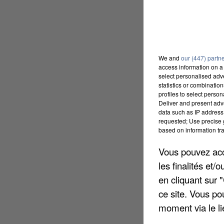
We and
our (447) partn
access information on a 
select personalised ad
statistics or combinatio
profiles to select person
Deliver and present adv
data such as IP address 
requested; Use precise g
based on information tra
Vous pouvez acce
les finalités et
en cliquant sur 
ce site. Vous po
moment via le li