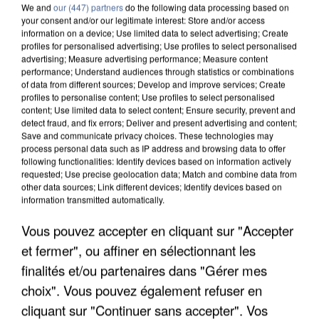
We and
our (447) partners
do the following data processing based on
your consent and/or our legitimate interest: Store and/or access
information on a device; Use limited data to select advertising; Create
profiles for personalised advertising; Use profiles to select personalised
advertising; Measure advertising performance; Measure content
performance; Understand audiences through statistics or combinations
of data from different sources; Develop and improve services; Create
profiles to personalise content; Use profiles to select personalised
content; Use limited data to select content; Ensure security, prevent and
detect fraud, and fix errors; Deliver and present advertising and content;
Save and communicate privacy choices. These technologies may
process personal data such as IP address and browsing data to offer
following functionalities: Identify devices based on information actively
requested; Use precise geolocation data; Match and combine data from
other data sources; Link different devices; Identify devices based on
information transmitted automatically.
UNE TOURISTE DE L’OISE EMPORTÉE PAR UNE
Vous pouvez accepter en cliquant sur "Accepter
COULÉE DE BOUE EN HAUTE-SAVOIE
et fermer", ou affiner en sélectionnant les
finalités et/ou partenaires dans "Gérer mes
choix". Vous pouvez également refuser en
cliquant sur "Continuer sans accepter". Vos