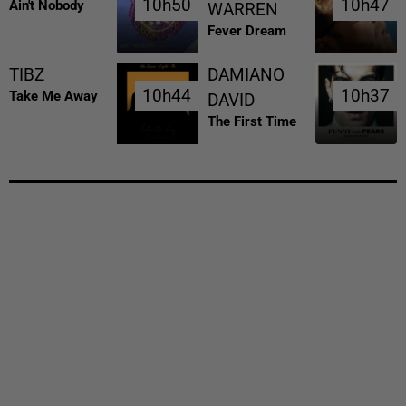
10h50
10h50
10h47
10h47
Ain't Nobody
WARREN
Fever Dream
TIBZ
DAMIANO
10h44
10h44
10h37
10h37
Take Me Away
DAVID
The First Time