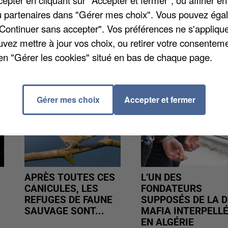
aux parents d'élèves que cela concernera la
/ou partenaires dans "Gérer mes choix". Vous pouvez éga
irs. Il va donc falloir prendre ses précautions.
"Continuer sans accepter". Vos préférences ne s'appliqu
uvez mettre à jour vos choix, ou retirer votre consenteme
en "Gérer les cookies" situé en bas de chaque page.
Gérer mes choix
Accepter et fermer
APRÈS TOUTES CES
L’UN DES
CANICULES, LES
FONDATEURS
REFUGES DE FAUNE
SUPPOSÉS DE LA D
SAUVAGE SONT...
MAFIA INTERPELL
EN ALGÉRIE