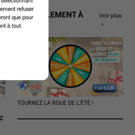
lement refuser
ACTUELLEMENT À
Voir plus
eront que pour
GAGNER
nt à tout
TOURNEZ LA ROUE DE L'ÉTÉ !
Z
É