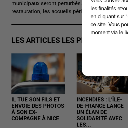
municipaux seront perturbés. La mairie précise 
les finalités et
restauration, les accueils périscolaires et de lois
en cliquant sur 
ce site. Vous po
moment via le li
LES ARTICLES LES PLUS VUS
IL TUE SON FILS ET
INCENDIES : L’ÎLE-
ENVOIE DES PHOTOS
DE-FRANCE LANCE
À SON EX-
UN ÉLAN DE
COMPAGNE À NICE
SOLIDARITÉ AVEC
LES...