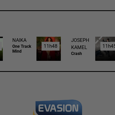
NAIKA
JOSEPH
11h48
11h48
11h4
11h4
One Track
KAMEL
Mind
Crash