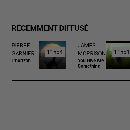
RÉCEMMENT DIFFUSÉ
PIERRE
JAMES
11h54
11h54
11h51
11h51
GARNIER
MORRISON
L'horizon
You Give Me
Something