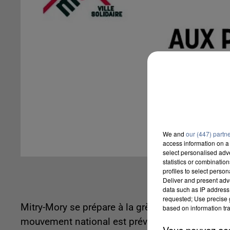
We and
our (447) partn
access information on a 
select personalised ad
statistics or combinatio
profiles to select person
Deliver and present adv
data such as IP address 
requested; Use precise g
Mitry-Mory se prépare à la grève des profs. À l'
based on information tra
mouvement national est prévu mardi 5 octobre p
Vous pouvez acce