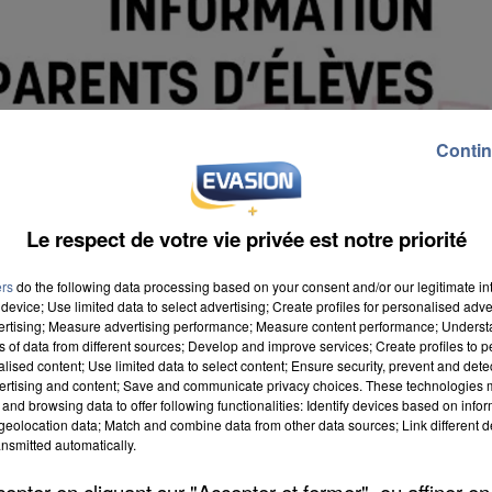
Contin
Le respect de votre vie privée est notre priorité
ers
do the following data processing based on your consent and/or our legitimate int
device; Use limited data to select advertising; Create profiles for personalised adver
vertising; Measure advertising performance; Measure content performance; Unders
ns of data from different sources; Develop and improve services; Create profiles to 
alised content; Use limited data to select content; Ensure security, prevent and detect
ertising and content; Save and communicate privacy choices. These technologies
and browsing data to offer following functionalities: Identify devices based on infor
eolocation data; Match and combine data from other data sources; Link different de
appel de plusieurs organisations syndicales, un
nsmitted automatically.
rochain. En conséquence, plusieurs services
pter en cliquant sur "Accepter et fermer", ou affiner en