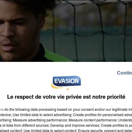
Contin
Le respect de votre vie privée est notre priorité
ers
do the following data processing based on your consent and/or our legitimate int
device; Use limited data to select advertising; Create profiles for personalised adver
vertising; Measure advertising performance; Measure content performance; Unders
ns of data from different sources; Develop and improve services; Create profiles to 
alised content; Use limited data to select content; Ensure security, prevent and detect