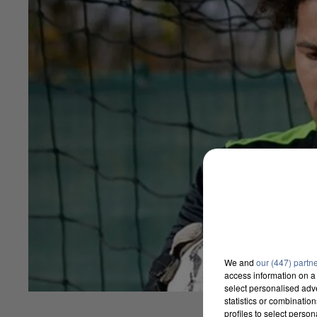
We and
our (447) partn
access information on a 
select personalised ad
statistics or combinatio
profiles to select person