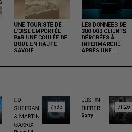
UNE TOURISTE DE
LES DONNÉES DE
L’OISE EMPORTÉE
300 000 CLIENTS
PAR UNE COULÉE DE
DÉROBÉES À
BOUE EN HAUTE-
INTERMARCHÉ
SAVOIE
APRÈS UNE...
ED
JUSTIN
7h33
7h33
7h26
7h26
SHEERAN
BIEBER
Sorry
& MARTIN
GARRIX
Repeat It