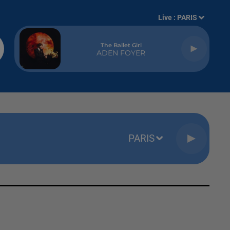
Live :
PARIS
The Ballet Girl
ADEN FOYER
PARIS