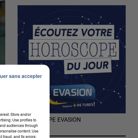
uer sans accepter
erest: Store and/or
L'HOROSCOPE EVASION
tising; Use profiles to
tand audiences through
personalise content; Use
 fraud, and fix errors;