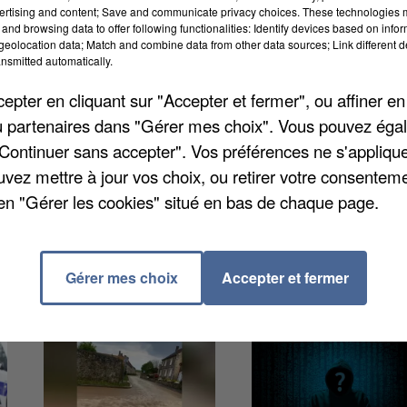
ertising and content; Save and communicate privacy choices. These technologies
and browsing data to offer following functionalities: Identify devices based on infor
eolocation data; Match and combine data from other data sources; Link different de
nsmitted automatically.
 Mée-sur-Seine, et les appels répétés au calme des
e. Tous ont été arrêtés dans le cadre de l'enquête sur 
pter en cliquant sur "Accepter et fermer", ou affiner en
Melun. Il n'y a toujours pas de suspect interpellé en
/ou partenaires dans "Gérer mes choix". Vous pouvez éga
eine. Une information judiciaire pour homicide doit
"Continuer sans accepter". Vos préférences ne s'appliqu
uvez mettre à jour vos choix, ou retirer votre consenteme
en "Gérer les cookies" situé en bas de chaque page.
Gérer mes choix
Accepter et fermer