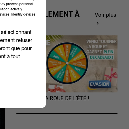
 may process personal
mation actively
ACTUELLEMENT À
vices; Identify devices
Voir plus
GAGNER
la
 sélectionnant
lement refuser
eront que pour
nt à tout
TOURNEZ LA ROUE DE L'ÉTÉ !