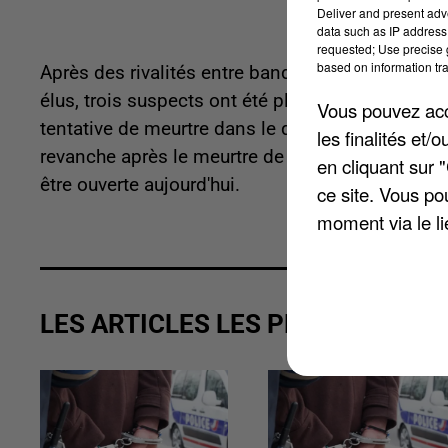
Deliver and present adv
data such as IP address 
requested; Use precise g
based on information tra
Après des rivalités entre bandes de Melun et du
élus, trois suspects ont été placés en garde à vu
Vous pouvez acce
tentative de meurtre dans le quartier Montaigu à 
les finalités et
revanche après le meurtre de Wildy au Mée-sur-S
en cliquant sur 
être ouverte aujourd'hui.
ce site. Vous po
moment via le li
LES ARTICLES LES PLUS VUS