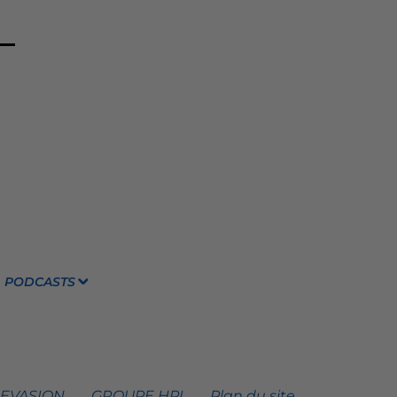
PODCASTS
 EVASION
GROUPE HPI
Plan du site