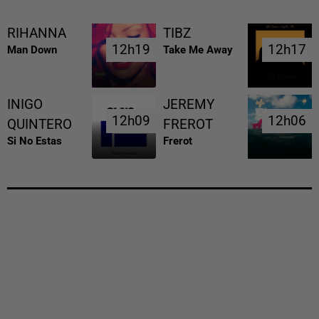
RIHANNA
TIBZ
12h19
12h19
12h17
12h17
Man Down
Take Me Away
INIGO
JEREMY
12h09
12h09
12h06
12h06
QUINTERO
FREROT
Si No Estas
Frerot