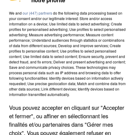
MAFIA INTERPELLÉ EN ALGÉRIE
We and
our (447) partners
do the following data processing based on
your consent and/or our legitimate interest: Store and/or access
information on a device; Use limited data to select advertising; Create
profiles for personalised advertising; Use profiles to select personalised
advertising; Measure advertising performance; Measure content
performance; Understand audiences through statistics or combinations
of data from different sources; Develop and improve services; Create
profiles to personalise content; Use profiles to select personalised
content; Use limited data to select content; Ensure security, prevent and
detect fraud, and fix errors; Deliver and present advertising and content;
Save and communicate privacy choices. These technologies may
process personal data such as IP address and browsing data to offer
following functionalities: Identify devices based on information actively
requested; Use precise geolocation data; Match and combine data from
other data sources; Link different devices; Identify devices based on
information transmitted automatically.
Vous pouvez accepter en cliquant sur "Accepter
UN SECOND CADRE DE LA DZ MAFIA
et fermer", ou affiner en sélectionnant les
INTERPELLÉ EN ALGÉRIE
finalités et/ou partenaires dans "Gérer mes
choix". Vous pouvez également refuser en