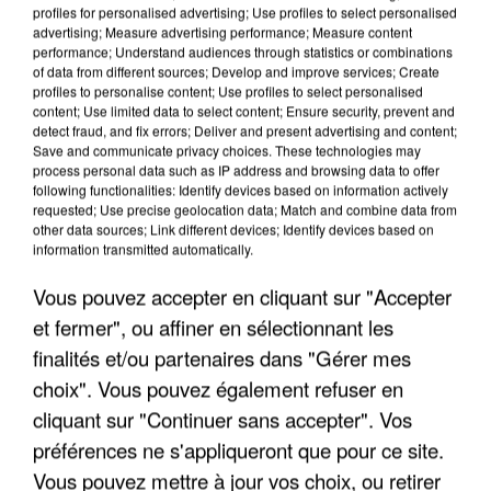
profiles for personalised advertising; Use profiles to select personalised
advertising; Measure advertising performance; Measure content
performance; Understand audiences through statistics or combinations
of data from different sources; Develop and improve services; Create
profiles to personalise content; Use profiles to select personalised
content; Use limited data to select content; Ensure security, prevent and
detect fraud, and fix errors; Deliver and present advertising and content;
Save and communicate privacy choices. These technologies may
process personal data such as IP address and browsing data to offer
following functionalities: Identify devices based on information actively
requested; Use precise geolocation data; Match and combine data from
APRÈS TOUTES CES CANICULES, LES REFUGES
other data sources; Link different devices; Identify devices based on
DE FAUNE SAUVAGE SONT...
information transmitted automatically.
Vous pouvez accepter en cliquant sur "Accepter
et fermer", ou affiner en sélectionnant les
finalités et/ou partenaires dans "Gérer mes
choix". Vous pouvez également refuser en
cliquant sur "Continuer sans accepter". Vos
préférences ne s'appliqueront que pour ce site.
Vous pouvez mettre à jour vos choix, ou retirer