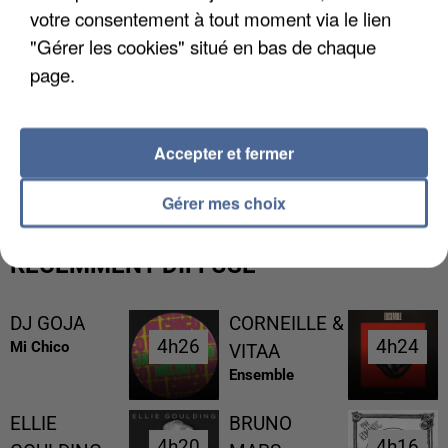
votre consentement à tout moment via le lien
"Gérer les cookies" situé en bas de chaque
page.
L’UN DES FONDATEURS SUPPOSÉS DE LA DZ
Accepter et fermer
MAFIA INTERPELLÉ EN ALGÉRIE
Gérer mes choix
RÉCEMMENT DIFFUSÉ
DJ GOJA
CORNEILLE &
4h26
4h26
4h24
4h24
Mi Chico
VITAA
Ensemble
ELLIE
BRUNO
4h20
4h20
4h16
4h16