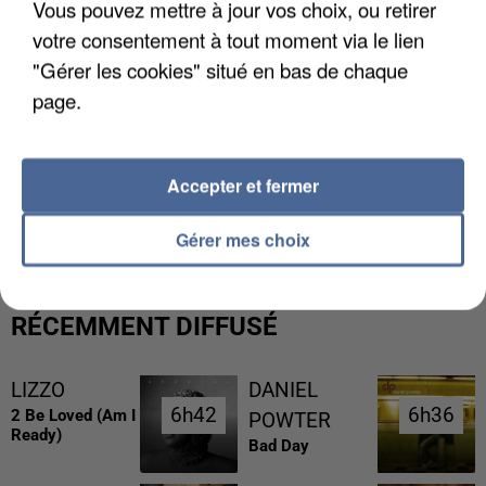
Vous pouvez mettre à jour vos choix, ou retirer
votre consentement à tout moment via le lien
"Gérer les cookies" situé en bas de chaque
page.
Accepter et fermer
L’UN DES FONDATEURS SUPPOSÉS DE LA DZ
MAFIA INTERPELLÉ EN ALGÉRIE
Gérer mes choix
RÉCEMMENT DIFFUSÉ
LIZZO
DANIEL
6h42
6h42
6h36
6h36
2 Be Loved (am I
POWTER
Ready)
Bad Day