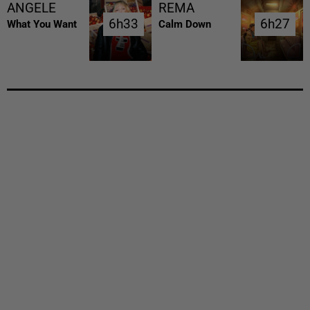
ANGELE
REMA
6h33
6h33
6h27
6h27
What You Want
Calm Down