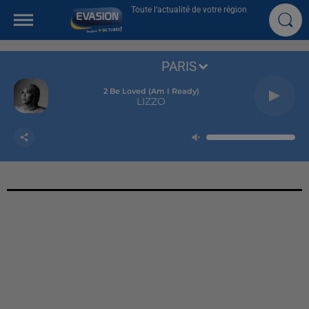
Toute l'actualité de votre région
PARIS
2 Be Loved (am I Ready)
LIZZO