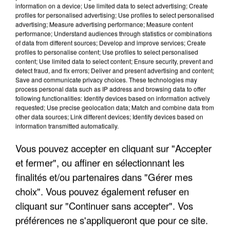
information on a device; Use limited data to select advertising; Create
profiles for personalised advertising; Use profiles to select personalised
advertising; Measure advertising performance; Measure content
performance; Understand audiences through statistics or combinations
of data from different sources; Develop and improve services; Create
profiles to personalise content; Use profiles to select personalised
content; Use limited data to select content; Ensure security, prevent and
detect fraud, and fix errors; Deliver and present advertising and content;
Save and communicate privacy choices. These technologies may
process personal data such as IP address and browsing data to offer
following functionalities: Identify devices based on information actively
requested; Use precise geolocation data; Match and combine data from
other data sources; Link different devices; Identify devices based on
APRÈS TOUTES CES CANICULES, LES REFUGES
information transmitted automatically.
DE FAUNE SAUVAGE SONT...
Vous pouvez accepter en cliquant sur "Accepter
et fermer", ou affiner en sélectionnant les
finalités et/ou partenaires dans "Gérer mes
choix". Vous pouvez également refuser en
cliquant sur "Continuer sans accepter". Vos
préférences ne s'appliqueront que pour ce site.