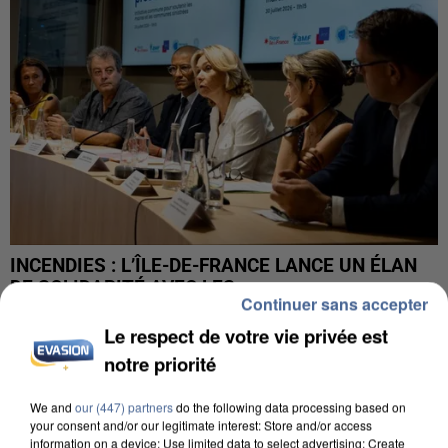
INCENDIES : L’ÎLE-DE-FRANCE LANCE UN ÉLAN
DE SOLIDARITÉ AVEC LES...
Continuer sans accepter
Le respect de votre vie privée est
notre priorité
We and
our (447) partners
do the following data processing based on
your consent and/or our legitimate interest: Store and/or access
information on a device; Use limited data to select advertising; Create