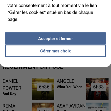
votre consentement à tout moment via le lien
"Gérer les cookies" situé en bas de chaque
page.
L’UN DES FONDATEURS SUPPOSÉS DE LA DZ
Accepter et fermer
MAFIA INTERPELLÉ EN ALGÉRIE
Gérer mes choix
RÉCEMMENT DIFFUSÉ
DANIEL
ANGELE
6h36
6h36
6h33
6h33
What You Want
POWTER
Bad Day
REMA
ASAF AVIDAN