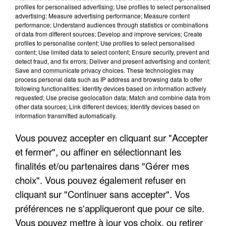
profiles for personalised advertising; Use profiles to select personalised
advertising; Measure advertising performance; Measure content
performance; Understand audiences through statistics or combinations
of data from different sources; Develop and improve services; Create
profiles to personalise content; Use profiles to select personalised
content; Use limited data to select content; Ensure security, prevent and
detect fraud, and fix errors; Deliver and present advertising and content;
Save and communicate privacy choices. These technologies may
process personal data such as IP address and browsing data to offer
following functionalities: Identify devices based on information actively
requested; Use precise geolocation data; Match and combine data from
APRÈS TOUTES CES CANICULES, LES REFUGES
other data sources; Link different devices; Identify devices based on
DE FAUNE SAUVAGE SONT...
information transmitted automatically.
Vous pouvez accepter en cliquant sur "Accepter
et fermer", ou affiner en sélectionnant les
finalités et/ou partenaires dans "Gérer mes
choix". Vous pouvez également refuser en
cliquant sur "Continuer sans accepter". Vos
préférences ne s'appliqueront que pour ce site.
Vous pouvez mettre à jour vos choix, ou retirer