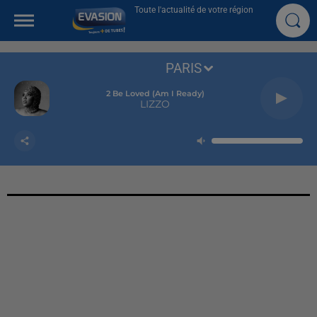
Toute l'actualité de votre région
PARIS
2 Be Loved (am I Ready)
LIZZO