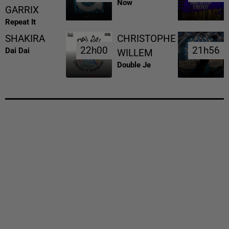
Now
GARRIX
Repeat It
SHAKIRA
CHRISTOPHE
22h00
22h00
21h56
21h56
Dai Dai
WILLEM
Double Je