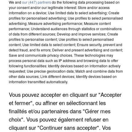
We and
our (447) partners
do the following data processing based on
your consent and/or our legitimate interest: Store and/or access
information on a device; Use limited data to select advertising; Create
profiles for personalised advertising; Use profiles to select personalised
advertising; Measure advertising performance; Measure content
performance; Understand audiences through statistics or combinations
of data from different sources; Develop and improve services; Create
profiles to personalise content; Use profiles to select personalised
content; Use limited data to select content; Ensure security, prevent and
detect fraud, and fix errors; Deliver and present advertising and content;
Save and communicate privacy choices. These technologies may
process personal data such as IP address and browsing data to offer
following functionalities: Identify devices based on information actively
requested; Use precise geolocation data; Match and combine data from
other data sources; Link different devices; Identify devices based on
information transmitted automatically.
UN SECOND CADRE DE LA DZ MAFIA
INTERPELLÉ EN ALGÉRIE
Vous pouvez accepter en cliquant sur "Accepter
et fermer", ou affiner en sélectionnant les
finalités et/ou partenaires dans "Gérer mes
choix". Vous pouvez également refuser en
cliquant sur "Continuer sans accepter". Vos