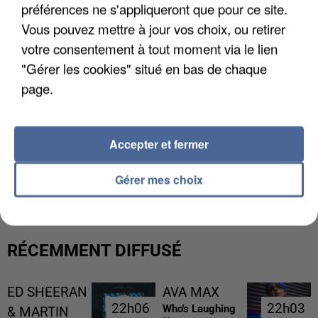
préférences ne s'appliqueront que pour ce site.
Vous pouvez mettre à jour vos choix, ou retirer
votre consentement à tout moment via le lien
"Gérer les cookies" situé en bas de chaque
page.
Accepter et fermer
UNE TOURISTE DE L’OISE EMPORTÉE PAR UNE
COULÉE DE BOUE EN HAUTE-SAVOIE
Gérer mes choix
RÉCEMMENT DIFFUSÉ
ED SHEERAN
AVA MAX
22h06
22h06
22h03
22h03
Who's Laughing
& MARTIN