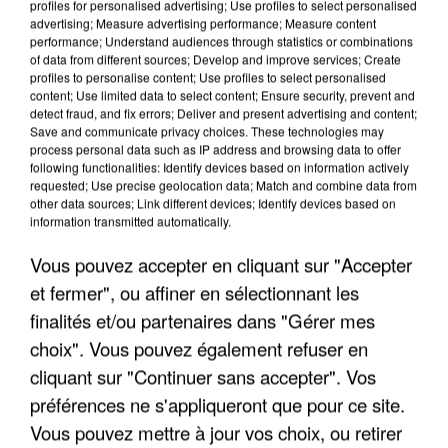
profiles for personalised advertising; Use profiles to select personalised
advertising; Measure advertising performance; Measure content
performance; Understand audiences through statistics or combinations
of data from different sources; Develop and improve services; Create
profiles to personalise content; Use profiles to select personalised
content; Use limited data to select content; Ensure security, prevent and
detect fraud, and fix errors; Deliver and present advertising and content;
Save and communicate privacy choices. These technologies may
process personal data such as IP address and browsing data to offer
following functionalities: Identify devices based on information actively
requested; Use precise geolocation data; Match and combine data from
APRÈS TOUTES CES CANICULES, LES REFUGES
other data sources; Link different devices; Identify devices based on
DE FAUNE SAUVAGE SONT...
information transmitted automatically.
Vous pouvez accepter en cliquant sur "Accepter
et fermer", ou affiner en sélectionnant les
finalités et/ou partenaires dans "Gérer mes
choix". Vous pouvez également refuser en
cliquant sur "Continuer sans accepter". Vos
préférences ne s'appliqueront que pour ce site.
Vous pouvez mettre à jour vos choix, ou retirer