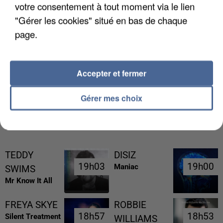
votre consentement à tout moment via le lien
"Gérer les cookies" situé en bas de chaque
page.
L’UN DES FONDATEURS SUPPOSÉS DE LA DZ
Accepter et fermer
MAFIA INTERPELLÉ EN ALGÉRIE
Gérer mes choix
RÉCEMMENT DIFFUSÉ
TEDDY
DISIZ
19h03
19h03
19h00
19h00
Maniac
SWIMS
Mr Know It All
FREYA SKYE
ROBBIE
18h57
18h57
18h53
18h53
Silent Treatment
WILLIAMS