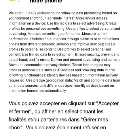
notre priorité
We and
our (447) partners
do the following data processing based on
your consent and/or our legitimate interest: Store and/or access
information on a device; Use limited data to select advertising; Create
profiles for personalised advertising; Use profiles to select personalised
advertising; Measure advertising performance; Measure content
performance; Understand audiences through statistics or combinations
of data from different sources; Develop and improve services; Create
profiles to personalise content; Use profiles to select personalised
content; Use limited data to select content; Ensure security, prevent and
detect fraud, and fix errors; Deliver and present advertising and content;
Save and communicate privacy choices. These technologies may
process personal data such as IP address and browsing data to offer
following functionalities: Identify devices based on information actively
requested; Use precise geolocation data; Match and combine data from
other data sources; Link different devices; Identify devices based on
information transmitted automatically.
APRÈS TOUTES CES CANICULES, LES REFUGES
DE FAUNE SAUVAGE SONT...
Vous pouvez accepter en cliquant sur "Accepter
et fermer", ou affiner en sélectionnant les
finalités et/ou partenaires dans "Gérer mes
choix". Vous pouvez également refuser en