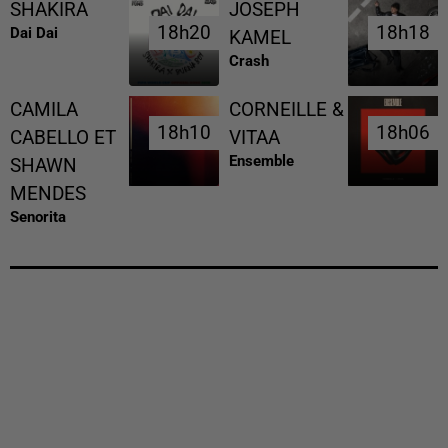
SHAKIRA
JOSEPH
18h20
18h20
18h18
18h18
Dai Dai
KAMEL
Crash
CAMILA
CORNEILLE &
18h10
18h10
18h06
18h06
CABELLO ET
VITAA
Ensemble
SHAWN
MENDES
Senorita