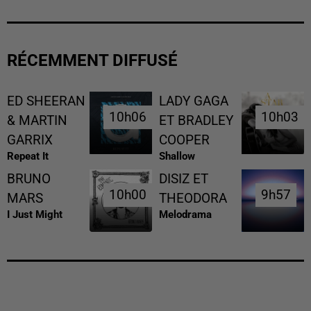
RÉCEMMENT DIFFUSÉ
ED SHEERAN
LADY GAGA
10h06
10h06
10h03
10h03
& MARTIN
ET BRADLEY
GARRIX
COOPER
Repeat It
Shallow
BRUNO
DISIZ ET
10h00
10h00
9h57
9h57
MARS
THEODORA
I Just Might
Melodrama