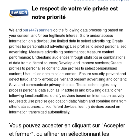
Le respect de votre vie privée est
notre priorité
INCENDIES : L’ÎLE-DE-FRANCE LANCE UN ÉLAN
We and
our (447) partners
do the following data processing based on
DE SOLIDARITÉ AVEC LES...
your consent and/or our legitimate interest: Store and/or access
information on a device; Use limited data to select advertising; Create
profiles for personalised advertising; Use profiles to select personalised
advertising; Measure advertising performance; Measure content
performance; Understand audiences through statistics or combinations
of data from different sources; Develop and improve services; Create
profiles to personalise content; Use profiles to select personalised
content; Use limited data to select content; Ensure security, prevent and
detect fraud, and fix errors; Deliver and present advertising and content;
Save and communicate privacy choices. These technologies may
process personal data such as IP address and browsing data to offer
following functionalities: Identify devices based on information actively
requested; Use precise geolocation data; Match and combine data from
other data sources; Link different devices; Identify devices based on
information transmitted automatically.
Vous pouvez accepter en cliquant sur "Accepter
et fermer", ou affiner en sélectionnant les