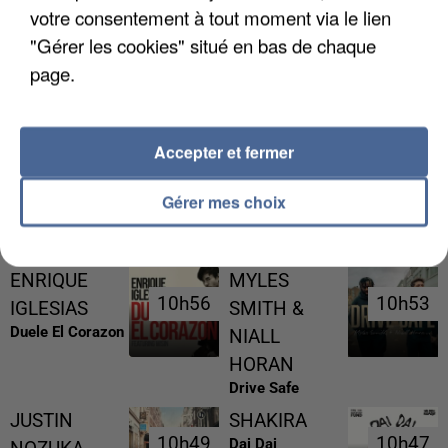
votre consentement à tout moment via le lien
"Gérer les cookies" situé en bas de chaque
page.
LES DONNÉES DE 300 000 CLIENTS DÉROBÉES À
INTERMARCHÉ APRÈS UNE...
Accepter et fermer
Gérer mes choix
RÉCEMMENT DIFFUSÉ
ENRIQUE
MYLES
10h56
10h56
10h53
10h53
IGLESIAS
SMITH &
Duele El Corazon
NIALL
HORAN
Drive Safe
JUSTIN
SHAKIRA
10h49
10h49
10h47
10h47
Dai Dai