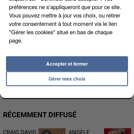
préférences ne s'appliqueront que pour ce site.
Vous pouvez mettre à jour vos choix, ou retirer
votre consentement à tout moment via le lien
"Gérer les cookies" situé en bas de chaque
page.
Accepter et fermer
L’UN DES FONDATEURS SUPPOSÉS DE LA DZ
Gérer mes choix
MAFIA INTERPELLÉ EN ALGÉRIE
RÉCEMMENT DIFFUSÉ
CRAIG DAVID
ANGELE