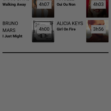
4h07
4h07
4h03
4h03
Walking Away
Oui Ou Non
BRUNO
ALICIA KEYS
4h00
4h00
3h56
3h56
Girl On Fire
MARS
I Just Might