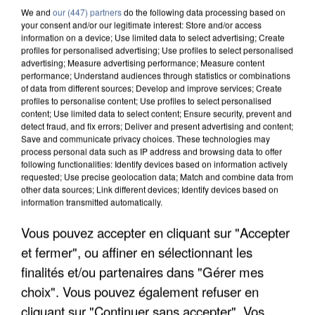
We and
our (447) partners
do the following data processing based on
your consent and/or our legitimate interest: Store and/or access
information on a device; Use limited data to select advertising; Create
profiles for personalised advertising; Use profiles to select personalised
advertising; Measure advertising performance; Measure content
performance; Understand audiences through statistics or combinations
of data from different sources; Develop and improve services; Create
profiles to personalise content; Use profiles to select personalised
content; Use limited data to select content; Ensure security, prevent and
detect fraud, and fix errors; Deliver and present advertising and content;
Save and communicate privacy choices. These technologies may
process personal data such as IP address and browsing data to offer
following functionalities: Identify devices based on information actively
requested; Use precise geolocation data; Match and combine data from
other data sources; Link different devices; Identify devices based on
information transmitted automatically.
APRÈS TOUTES CES CANICULES, LES REFUGES
Vous pouvez accepter en cliquant sur "Accepter
DE FAUNE SAUVAGE SONT...
et fermer", ou affiner en sélectionnant les
finalités et/ou partenaires dans "Gérer mes
choix". Vous pouvez également refuser en
cliquant sur "Continuer sans accepter". Vos