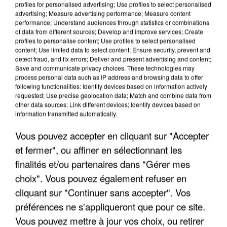
profiles for personalised advertising; Use profiles to select personalised
advertising; Measure advertising performance; Measure content
performance; Understand audiences through statistics or combinations
of data from different sources; Develop and improve services; Create
profiles to personalise content; Use profiles to select personalised
content; Use limited data to select content; Ensure security, prevent and
detect fraud, and fix errors; Deliver and present advertising and content;
Save and communicate privacy choices. These technologies may
process personal data such as IP address and browsing data to offer
following functionalities: Identify devices based on information actively
requested; Use precise geolocation data; Match and combine data from
APRÈS TOUTES CES CANICULES, LES REFUGES
other data sources; Link different devices; Identify devices based on
DE FAUNE SAUVAGE SONT...
information transmitted automatically.
Vous pouvez accepter en cliquant sur "Accepter
et fermer", ou affiner en sélectionnant les
finalités et/ou partenaires dans "Gérer mes
choix". Vous pouvez également refuser en
cliquant sur "Continuer sans accepter". Vos
préférences ne s'appliqueront que pour ce site.
Vous pouvez mettre à jour vos choix, ou retirer