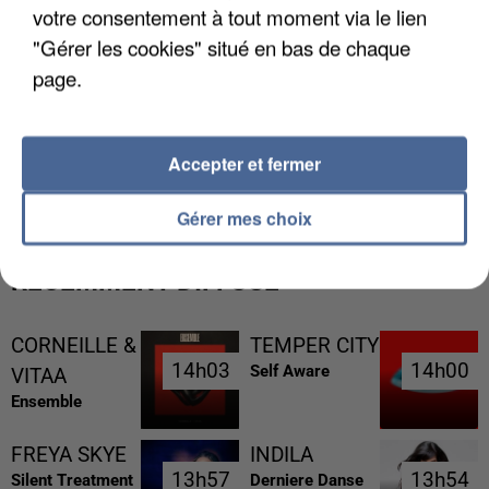
votre consentement à tout moment via le lien
"Gérer les cookies" situé en bas de chaque
page.
L’UN DES FONDATEURS SUPPOSÉS DE LA DZ
Accepter et fermer
MAFIA INTERPELLÉ EN ALGÉRIE
Gérer mes choix
RÉCEMMENT DIFFUSÉ
CORNEILLE &
TEMPER CITY
14h03
14h03
14h00
14h00
Self Aware
VITAA
Ensemble
FREYA SKYE
INDILA
13h57
13h57
13h54
13h54
Silent Treatment
Derniere Danse