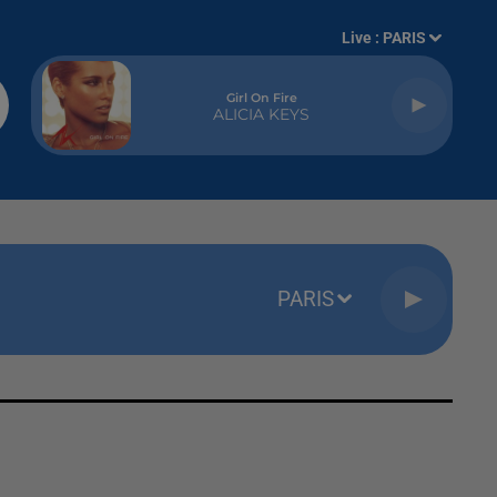
Live :
PARIS
Girl On Fire
ALICIA KEYS
PARIS