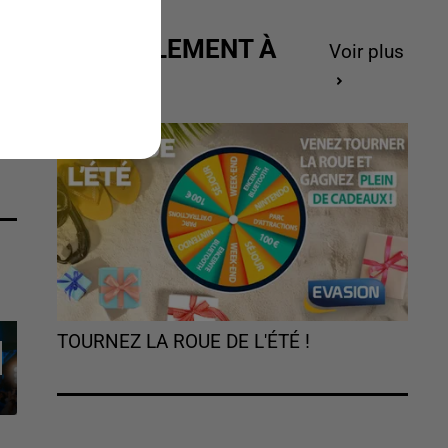
ACTUELLEMENT À
Voir plus
GAGNER
Z
É
TOURNEZ LA ROUE DE L'ÉTÉ !