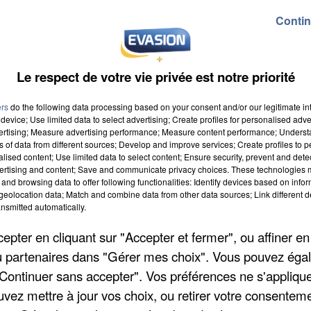
Contin
0 à l'Escale, à Melun. Il réunira 100 choristes autour
Le respect de votre vie privée est notre priorité
çaises. Il est organisé au profit du Gersed, qui lut
ui diminue la résistance et l'élasticité de la peau.
ers
do the following data processing based on your consent and/or our legitimate int
 elle est diagnostiquée trop tardivement. Pour lutter
device; Use limited data to select advertising; Create profiles for personalised adver
vertising; Measure advertising performance; Measure content performance; Unders
risedirecte.com
. Les places sont à 15 euros et 10
ns of data from different sources; Develop and improve services; Create profiles to 
alised content; Use limited data to select content; Ensure security, prevent and detect
les enfants de moins de 12 ans.
ertising and content; Save and communicate privacy choices. These technologies
and browsing data to offer following functionalities: Identify devices based on infor
eolocation data; Match and combine data from other data sources; Link different de
nsmitted automatically.
pter en cliquant sur "Accepter et fermer", ou affiner en
/ou partenaires dans "Gérer mes choix". Vous pouvez éga
"Continuer sans accepter". Vos préférences ne s'appliqu
uvez mettre à jour vos choix, ou retirer votre consenteme