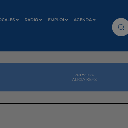
OCALES
RADIO
EMPLOI
AGENDA
Girl On Fire
ALICIA KEYS