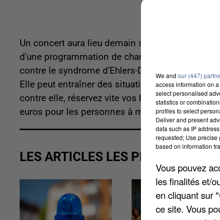
Un concert aura lieu demain soir à partir de 17h3
d'une programmation de chansons uniquement fran
contre le syndrome d'Ehlers-Danlos, une maladie q
We and
our (447) partn
Elle peut entraîner des situations de handicap si
access information on a 
select personalised ad
contre elle, réservez vite vos billets sur
www.emp
statistics or combinatio
profiles to select person
euros pour les personnes à mobilité réduite et 
Deliver and present adv
data such as IP address 
requested; Use precise g
based on information tra
LES ARTICLES LES PLUS VUS
Vous pouvez acce
les finalités et
en cliquant sur 
ce site. Vous po