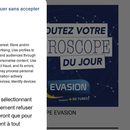
uer sans accepter
te
erest: Store and/or
tising; Use profiles to
tand audiences through
personalise content; Use
 fraud, and fix errors;
 may process personal
mation actively
vices; Identify devices
 sélectionnant
lement refuser
L'HOROSCOPE EVASION
eront que pour
nt à tout