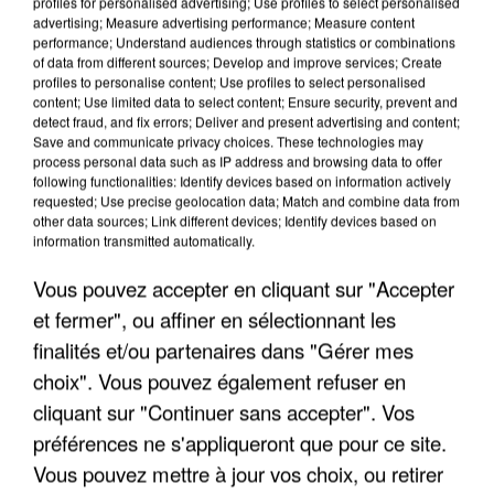
profiles for personalised advertising; Use profiles to select personalised
advertising; Measure advertising performance; Measure content
performance; Understand audiences through statistics or combinations
of data from different sources; Develop and improve services; Create
profiles to personalise content; Use profiles to select personalised
content; Use limited data to select content; Ensure security, prevent and
detect fraud, and fix errors; Deliver and present advertising and content;
Save and communicate privacy choices. These technologies may
process personal data such as IP address and browsing data to offer
UN SECOND CADRE DE LA DZ MAFIA
following functionalities: Identify devices based on information actively
INTERPELLÉ EN ALGÉRIE
requested; Use precise geolocation data; Match and combine data from
other data sources; Link different devices; Identify devices based on
information transmitted automatically.
Vous pouvez accepter en cliquant sur "Accepter
et fermer", ou affiner en sélectionnant les
finalités et/ou partenaires dans "Gérer mes
choix". Vous pouvez également refuser en
cliquant sur "Continuer sans accepter". Vos
préférences ne s'appliqueront que pour ce site.
Vous pouvez mettre à jour vos choix, ou retirer