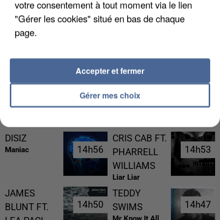
votre consentement à tout moment via le lien
"Gérer les cookies" situé en bas de chaque
page.
UNE TOURISTE DE L’OISE EMPORTÉE PAR UNE
COULÉE DE BOUE EN HAUTE-SAVOIE
Accepter et fermer
Gérer mes choix
RÉCEMMENT DIFFUSÉ
DISIZ
CRIS CAB FT.
14h56
14h56
14h53
14h53
Maniac
PHARRELL
WILLIAMS
Liar Liar
JAMES
TEDDY
14h50
14h50
14h47
14h47
BLUNT FT.
SWIMS
Mr Know It All