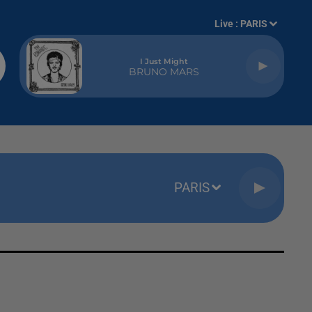
Live :
PARIS
I Just Might
BRUNO MARS
PARIS