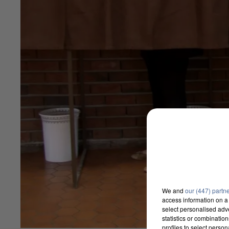
We and
our (447) partn
access information on a 
select personalised ad
statistics or combinatio
profiles to select person