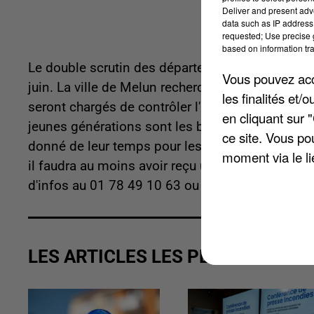
Deliver and present adv
data such as IP address 
requested; Use precise g
based on information tra
Le double scrutin des départementales et des ré
Vous pouvez acce
juin. La ville de Melun recherche donc des béné
les finalités et
seront chargés de contrôler l'identité des électe
en cliquant sur 
jeunes générations sont les bienvenues afin de 
ce site. Vous po
donné de leur temps pour les élections dans les 
moment via le li
il faudra au moins avoir reçu une première injec
d'infos au 01 78 49 10 63 ou envoyez un mail à
LES ARTICLES LES PLUS VUS