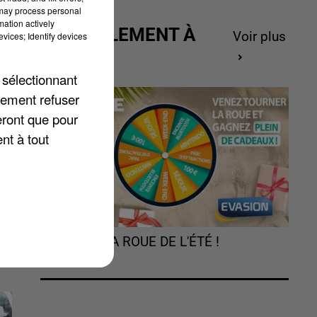
 may process personal
mation actively
ACTUELLEMENT À
Voir plus
vices; Identify devices
GAGNER
27
 sélectionnant
lement refuser
eront que pour
nt à tout
,
TOURNEZ LA ROUE DE L'ÉTÉ !