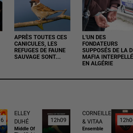
APRÈS TOUTES CES
L’UN DES
CANICULES, LES
FONDATEURS
REFUGES DE FAUNE
SUPPOSÉS DE LA D
SAUVAGE SONT...
MAFIA INTERPELL
EN ALGÉRIE
ELLEY
CORNEILLE
16
16
12h09
12h09
12h0
12h0
DUHÉ
& VITAA
Middle Of
Ensemble