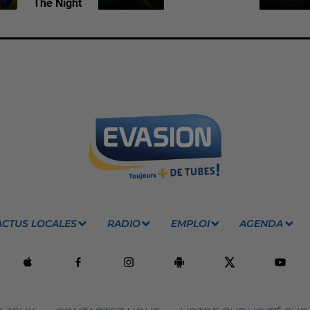
The Night
ACTUS LOCALES
RADIO
EMPLOI
AGENDA