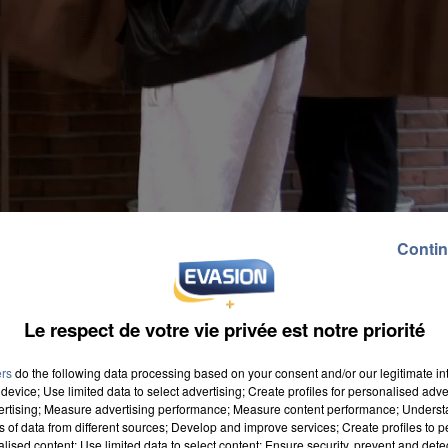
Contin
Le respect de votre vie privée est notre priorité
ers
do the following data processing based on your consent and/or our legitimate int
device; Use limited data to select advertising; Create profiles for personalised adver
vertising; Measure advertising performance; Measure content performance; Unders
ns of data from different sources; Develop and improve services; Create profiles to 
alised content; Use limited data to select content; Ensure security, prevent and detect