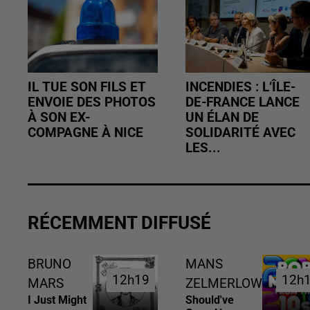
IL TUE SON FILS ET
INCENDIES : L’ÎLE-
ENVOIE DES PHOTOS
DE-FRANCE LANCE
À SON EX-
UN ÉLAN DE
COMPAGNE À NICE
SOLIDARITÉ AVEC
LES...
RÉCEMMENT DIFFUSÉ
BRUNO
MANS
12h19
12h19
12h
12h
MARS
ZELMERLOW
I Just Might
Should've