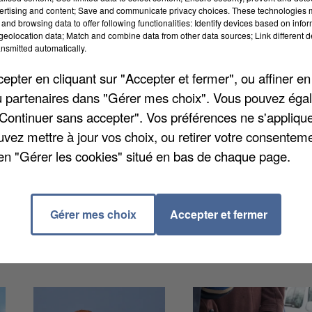
ertising and content; Save and communicate privacy choices. These technologies
and browsing data to offer following functionalities: Identify devices based on infor
eolocation data; Match and combine data from other data sources; Link different de
nsmitted automatically.
gionales va nécessiter de la main d'œuvre les 20 et 
pter en cliquant sur "Accepter et fermer", ou affiner en
voles pour tenir les bureaux de vote. Les assesseurs
/ou partenaires dans "Gérer mes choix". Vous pouvez éga
urs et leur signature sur la liste d'émargement. « Les
"Continuer sans accepter". Vos préférences ne s'appliqu
prendre le relais des plus anciens qui ont largement
uvez mettre à jour vos choix, ou retirer votre consenteme
années passées », précise la municipalité. Attention
en "Gérer les cookies" situé en bas de chaque page.
tion du vaccin contre le Covid-19 pour postuler. Plus
ccordier@ville-melun.fr
.
Gérer mes choix
Accepter et fermer