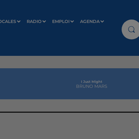
OCALES
RADIO
EMPLOI
AGENDA
I Just Might
BRUNO MARS