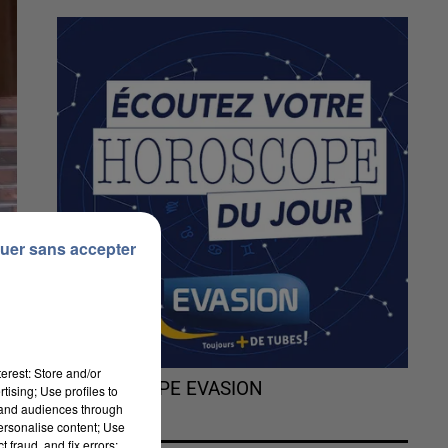
uer sans accepter
erest: Store and/or
L'HOROSCOPE EVASION
tising; Use profiles to
tand audiences through
personalise content; Use
 fraud, and fix errors;