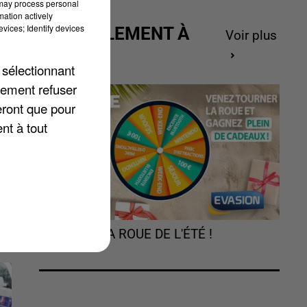
 may process personal
mation actively
vices; Identify devices
ACTUELLEMENT À
Voir plus
GAGNER
 sélectionnant
lement refuser
e
eront que pour
nt à tout
à
e
TOURNEZ LA ROUE DE L'ÉTÉ !