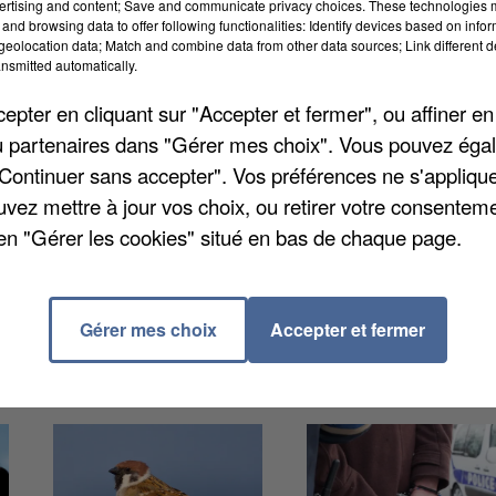
ertising and content; Save and communicate privacy choices. These technologies
and browsing data to offer following functionalities: Identify devices based on infor
eolocation data; Match and combine data from other data sources; Link different de
nsmitted automatically.
pter en cliquant sur "Accepter et fermer", ou affiner en
e Melun. Le projet qui comprend plus de 2.700
/ou partenaires dans "Gérer mes choix". Vous pouvez éga
ridique, rapporte
Le Parisien
. Il devrait regrouper treiz
"Continuer sans accepter". Vos préférences ne s'appliqu
n parcours de santé, une salle polyvalente, des
uvez mettre à jour vos choix, ou retirer votre consenteme
. Un projet qui devait faire gagner 9.000 habitants 
en "Gérer les cookies" situé en bas de chaque page.
rès du Tzen2 et un point de covoiturage y devrait êtr
r d'Ile-de-France.
Gérer mes choix
Accepter et fermer