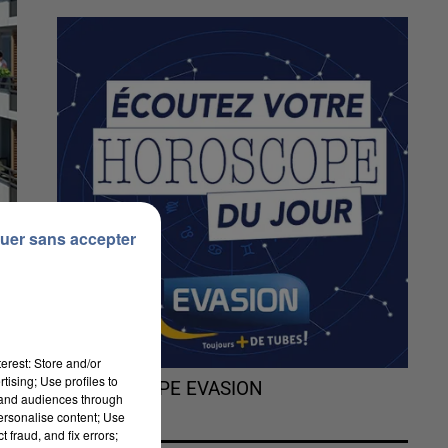
uer sans accepter
erest: Store and/or
tising; Use profiles to
L'HOROSCOPE EVASION
tand audiences through
personalise content; Use
 fraud, and fix errors;