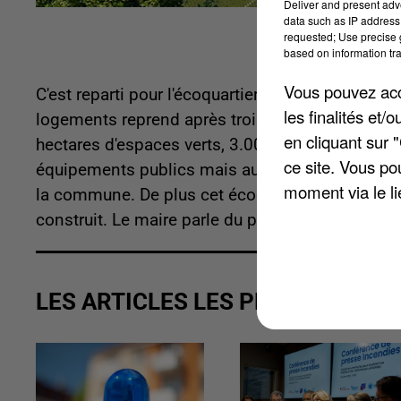
Deliver and present adv
data such as IP address 
requested; Use precise g
based on information tra
Vous pouvez acce
C'est reparti pour l'écoquartier Woodi au nord d
les finalités et
logements reprend après trois ans de bataille ju
en cliquant sur 
hectares d'espaces verts, 3.000 m² de jardins, u
ce site. Vous po
équipements publics mais aussi des commerces..
moment via le li
la commune. De plus cet écoquartier sera situé p
construit. Le maire parle du plus gros écoquartie
LES ARTICLES LES PLUS VUS