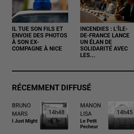
IL TUE SON FILS ET
INCENDIES : L’ÎLE-
ENVOIE DES PHOTOS
DE-FRANCE LANCE
À SON EX-
UN ÉLAN DE
COMPAGNE À NICE
SOLIDARITÉ AVEC
LES...
RÉCEMMENT DIFFUSÉ
BRUNO
MANON
14h48
14h48
14h45
14h45
MARS
LISA
I Just Might
Le Petit
Pecheur