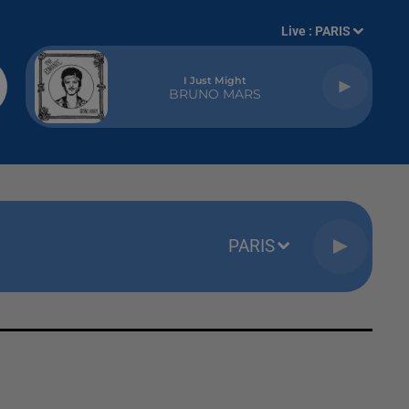
Live :
PARIS
I Just Might
BRUNO MARS
PARIS