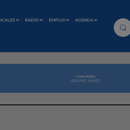
OCALES
RADIO
EMPLOI
AGENDA
I Just Might
BRUNO MARS