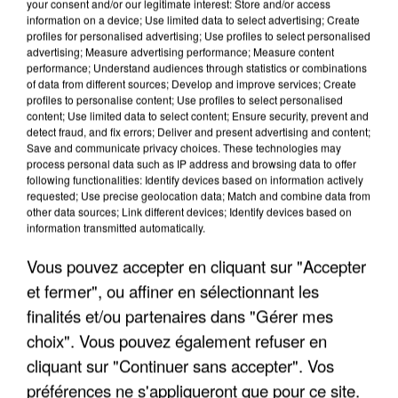
your consent and/or our legitimate interest: Store and/or access
information on a device; Use limited data to select advertising; Create
profiles for personalised advertising; Use profiles to select personalised
advertising; Measure advertising performance; Measure content
performance; Understand audiences through statistics or combinations
of data from different sources; Develop and improve services; Create
profiles to personalise content; Use profiles to select personalised
content; Use limited data to select content; Ensure security, prevent and
detect fraud, and fix errors; Deliver and present advertising and content;
Save and communicate privacy choices. These technologies may
process personal data such as IP address and browsing data to offer
following functionalities: Identify devices based on information actively
requested; Use precise geolocation data; Match and combine data from
other data sources; Link different devices; Identify devices based on
APRÈS TOUTES CES CANICULES, LES REFUGES
information transmitted automatically.
DE FAUNE SAUVAGE SONT...
Vous pouvez accepter en cliquant sur "Accepter
et fermer", ou affiner en sélectionnant les
finalités et/ou partenaires dans "Gérer mes
choix". Vous pouvez également refuser en
cliquant sur "Continuer sans accepter". Vos
préférences ne s'appliqueront que pour ce site.