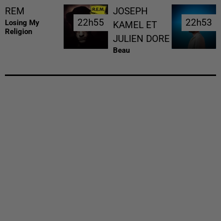
REM
JOSEPH
22h55
22h55
22h53
22h53
Losing My
KAMEL ET
Religion
JULIEN DORE
Beau