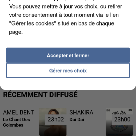
Vous pouvez mettre à jour vos choix, ou retirer
votre consentement à tout moment via le lien
"Gérer les cookies" situé en bas de chaque
page.
Accepter et fermer
L’UN DES FONDATEURS SUPPOSÉS DE LA DZ
MAFIA INTERPELLÉ EN ALGÉRIE
Gérer mes choix
RÉCEMMENT DIFFUSÉ
AMEL BENT
SHAKIRA
23h02
23h02
23h00
23h00
Le Chant Des
Dai Dai
Colombes