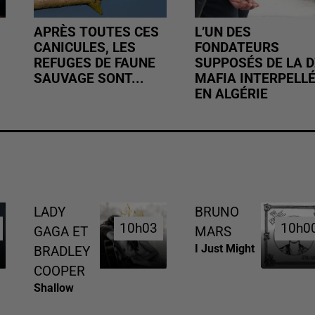
APRÈS TOUTES CES
L’UN DES
CANICULES, LES
FONDATEURS
REFUGES DE FAUNE
SUPPOSÉS DE LA D
SAUVAGE SONT...
MAFIA INTERPELL
EN ALGÉRIE
LADY
BRUNO
10h03
10h03
10h0
10h0
GAGA ET
MARS
I Just Might
BRADLEY
COOPER
Shallow