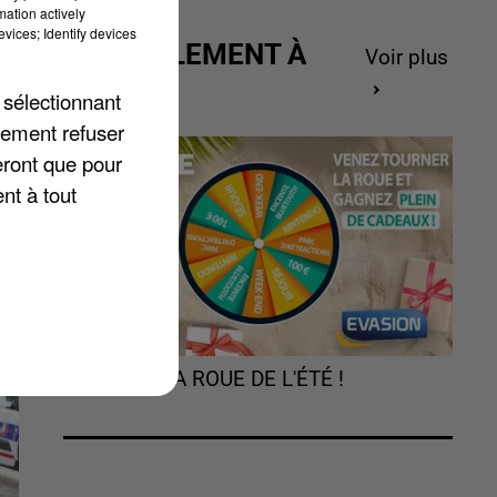
mation actively
vices; Identify devices
ACTUELLEMENT À
Voir plus
GAGNER
e
 sélectionnant
lement refuser
ns
eront que pour
nt à tout
TOURNEZ LA ROUE DE L'ÉTÉ !