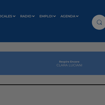
OCALES
RADIO
EMPLOI
AGENDA
Respire Encore
CLARA LUCIANI