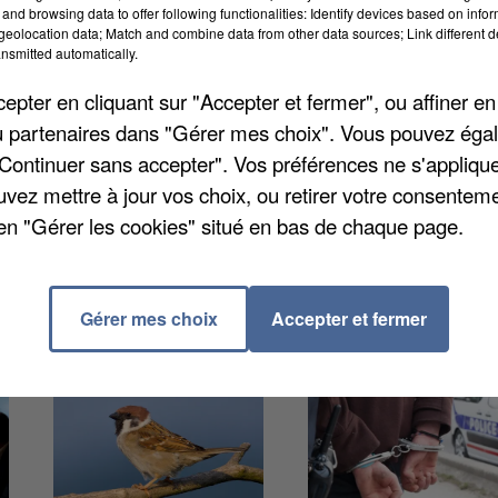
and browsing data to offer following functionalities: Identify devices based on infor
eolocation data; Match and combine data from other data sources; Link different de
nsmitted automatically.
r, vers 22h45, à Melun. Des policiers effectuaient des
té un véhicule dans lequel se trouvaient deux jeunes. L
pter en cliquant sur "Accepter et fermer", ou affiner en
lté, mais son passager a alors commencé à se
/ou partenaires dans "Gérer mes choix". Vous pouvez éga
enté de porter plusieurs coups contre les policiers, sa
"Continuer sans accepter". Vos préférences ne s'appliqu
uvez mettre à jour vos choix, ou retirer votre consenteme
en "Gérer les cookies" situé en bas de chaque page.
Gérer mes choix
Accepter et fermer