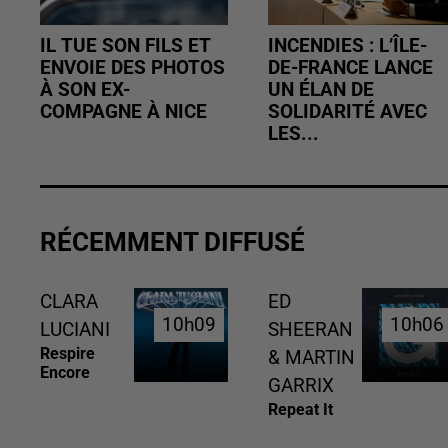
IL TUE SON FILS ET
INCENDIES : L’ÎLE-
ENVOIE DES PHOTOS
DE-FRANCE LANCE
À SON EX-
UN ÉLAN DE
COMPAGNE À NICE
SOLIDARITÉ AVEC
LES...
RÉCEMMENT DIFFUSÉ
CLARA
ED
10h09
10h09
10h06
10h06
LUCIANI
SHEERAN
Respire
& MARTIN
Encore
GARRIX
Repeat It