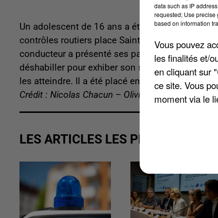
data such as IP address 
requested; Use precise g
based on information tra
Un adolescent de 16 ans a été interpellé hier soi
contrôles routiers place Saint-Jean. Ils ont arrê
Vous pouvez acce
conducteur a présenté ses papiers sans difficu
les finalités et
déshabiller pour exhiber son sexe. Il a ensuite t
en cliquant sur 
les atteindre. Il a été placé en garde à vue.
ce site. Vous po
Crédit : Nicolas Chacun – Olivier Doyen
moment via le li
LES ARTICLES LES PLUS VUS