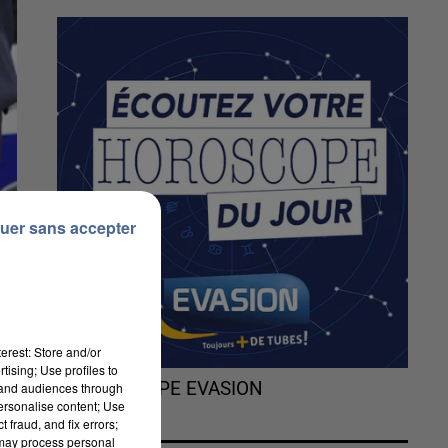
uer sans accepter
erest: Store and/or
tising; Use profiles to
L'HOROSCOPE EVASION
tand audiences through
personalise content; Use
 fraud, and fix errors;
 may process personal