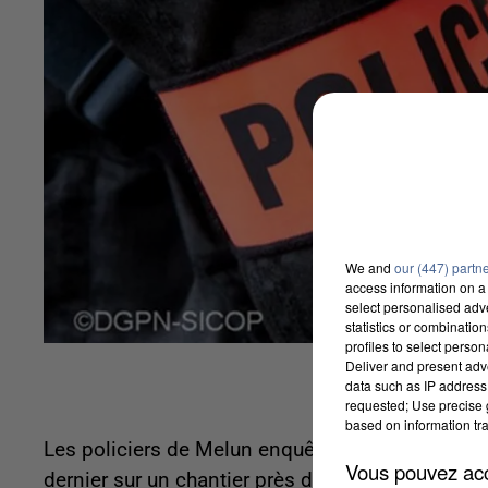
We and
our (447) partn
access information on a 
select personalised ad
statistics or combinatio
profiles to select person
Deliver and present adv
data such as IP address 
requested; Use precise g
based on information tra
Les policiers de Melun enquêtent actuellemen
Vous pouvez acce
dernier sur un chantier près de l'aérodrome de Vi