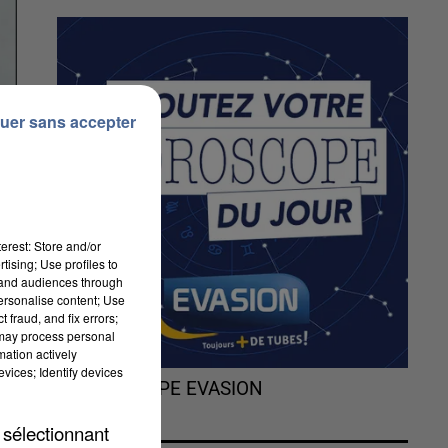
uer sans accepter
erest: Store and/or
tising; Use profiles to
tand audiences through
personalise content; Use
 fraud, and fix errors;
 may process personal
mation actively
vices; Identify devices
L'HOROSCOPE EVASION
 sélectionnant