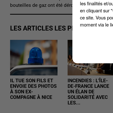
les finalités et
bouteilles de gaz ont été dérobés.
en cliquant sur 
ce site. Vous po
moment via le li
LES ARTICLES LES PLUS VUS
IL TUE SON FILS ET
INCENDIES : L’ÎLE-
ENVOIE DES PHOTOS
DE-FRANCE LANCE
À SON EX-
UN ÉLAN DE
COMPAGNE À NICE
SOLIDARITÉ AVEC
LES...