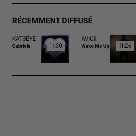
RÉCEMMENT DIFFUSÉ
KATSEYE
AVICII
1h30
1h30
1h26
1h26
Gabriela
Wake Me Up