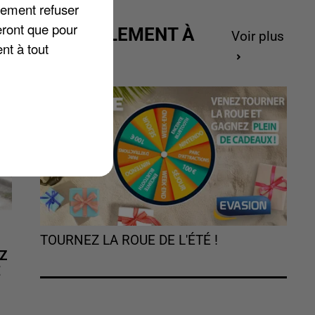
lement refuser
eront que pour
ACTUELLEMENT À
Voir plus
nt à tout
GAGNER
TOURNEZ LA ROUE DE L'ÉTÉ !
Z
É