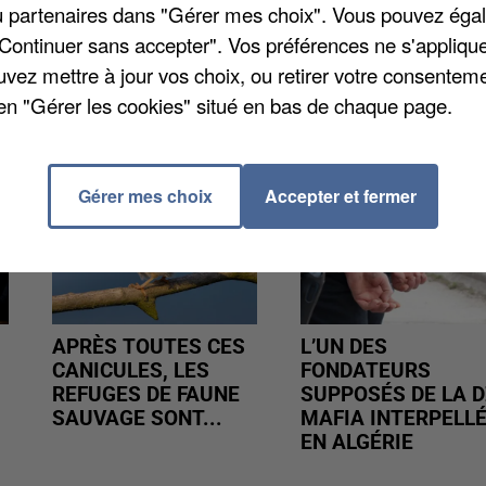
/ou partenaires dans "Gérer mes choix". Vous pouvez éga
"Continuer sans accepter". Vos préférences ne s'appliqu
uvez mettre à jour vos choix, ou retirer votre consenteme
en "Gérer les cookies" situé en bas de chaque page.
Gérer mes choix
Accepter et fermer
APRÈS TOUTES CES
L’UN DES
CANICULES, LES
FONDATEURS
REFUGES DE FAUNE
SUPPOSÉS DE LA D
SAUVAGE SONT...
MAFIA INTERPELL
EN ALGÉRIE