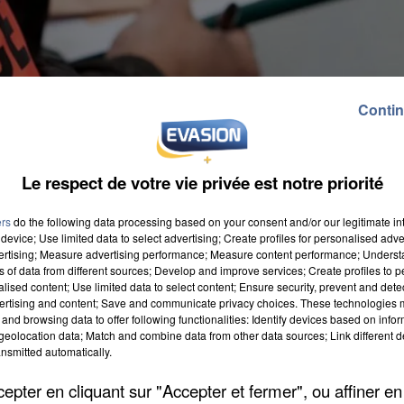
Contin
Le respect de votre vie privée est notre priorité
ers
do the following data processing based on your consent and/or our legitimate int
device; Use limited data to select advertising; Create profiles for personalised adver
vertising; Measure advertising performance; Measure content performance; Unders
ns of data from different sources; Develop and improve services; Create profiles to 
alised content; Use limited data to select content; Ensure security, prevent and detect
ertising and content; Save and communicate privacy choices. These technologies
and browsing data to offer following functionalities: Identify devices based on infor
eolocation data; Match and combine data from other data sources; Link different de
nsmitted automatically.
t sur un cambriolage commis commis le week-end
pter en cliquant sur "Accepter et fermer", ou affiner en
llaroche, à Montereau-sur-le-Jard. Un engin et six