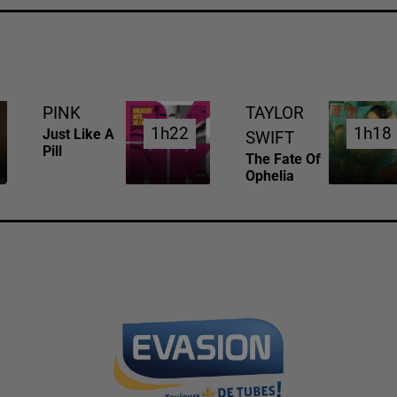
PINK
TAYLOR
1h22
1h22
1h18
1h18
Just Like A
SWIFT
Pill
The Fate Of
Ophelia