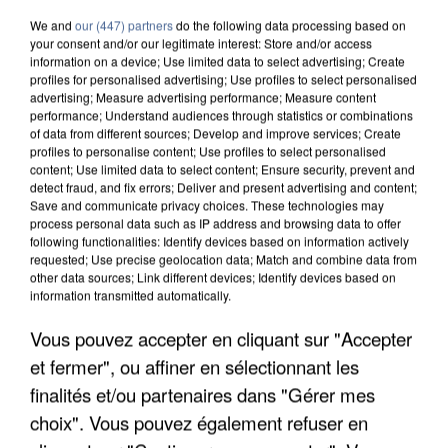
We and
our (447) partners
do the following data processing based on
your consent and/or our legitimate interest: Store and/or access
information on a device; Use limited data to select advertising; Create
profiles for personalised advertising; Use profiles to select personalised
advertising; Measure advertising performance; Measure content
performance; Understand audiences through statistics or combinations
of data from different sources; Develop and improve services; Create
profiles to personalise content; Use profiles to select personalised
content; Use limited data to select content; Ensure security, prevent and
detect fraud, and fix errors; Deliver and present advertising and content;
Save and communicate privacy choices. These technologies may
process personal data such as IP address and browsing data to offer
following functionalities: Identify devices based on information actively
requested; Use precise geolocation data; Match and combine data from
other data sources; Link different devices; Identify devices based on
information transmitted automatically.
APRÈS TOUTES CES CANICULES, LES REFUGES
Vous pouvez accepter en cliquant sur "Accepter
DE FAUNE SAUVAGE SONT...
et fermer", ou affiner en sélectionnant les
finalités et/ou partenaires dans "Gérer mes
choix". Vous pouvez également refuser en