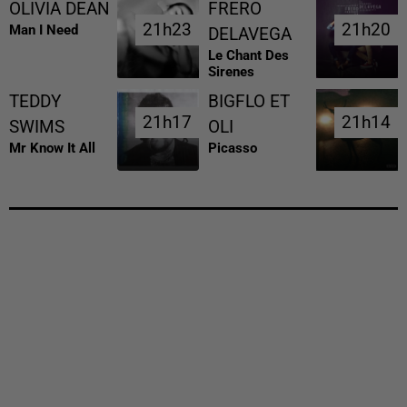
OLIVIA DEAN
FRERO
21h23
21h23
21h20
21h20
Man I Need
DELAVEGA
Le Chant Des
Sirenes
TEDDY
BIGFLO ET
21h17
21h17
21h14
21h14
SWIMS
OLI
Mr Know It All
Picasso