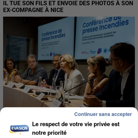
IL TUE SON FILS ET ENVOIE DES PHOTOS À SON
EX-COMPAGNE À NICE
Continuer sans accepter
INCENDIES : L’ÎLE-DE-FRANCE LANCE UN ÉLAN
Le respect de votre vie privée est
DE SOLIDARITÉ AVEC LES...
notre priorité