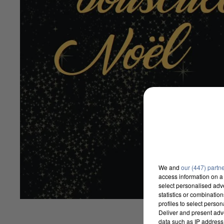
We and
our (447) partn
access information on a 
select personalised ad
statistics or combinatio
profiles to select person
Deliver and present adv
data such as IP address 