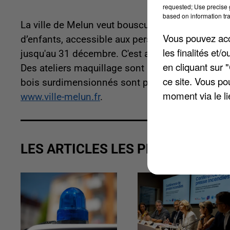
requested; Use precise g
based on information tra
La ville de Melun veut bousculer Noël. Une auth
Vous pouvez acce
d’enfants, accessible aux personnes à mobilité réd
les finalités et
jusqu'au 31 décembre. C'est aussi jusqu'à cette 
en cliquant sur 
Des ateliers maquillage sont prévus les 29 déce
ce site. Vous po
bois surdimensionnés sont prévus vendredi 30 d
moment via le li
www.ville-melun.fr
.
LES ARTICLES LES PLUS VUS