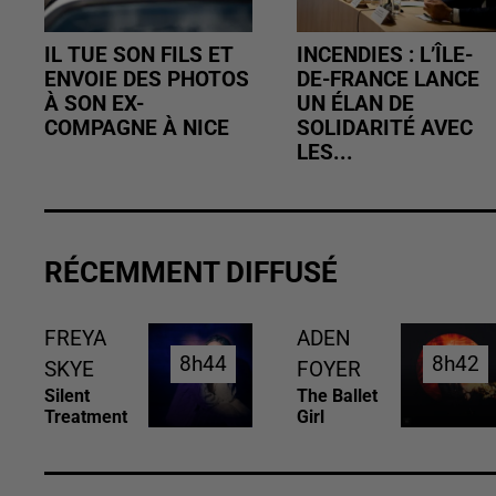
IL TUE SON FILS ET
INCENDIES : L’ÎLE-
ENVOIE DES PHOTOS
DE-FRANCE LANCE
À SON EX-
UN ÉLAN DE
COMPAGNE À NICE
SOLIDARITÉ AVEC
LES...
RÉCEMMENT DIFFUSÉ
FREYA
ADEN
8h44
8h44
8h42
8h42
SKYE
FOYER
Silent
The Ballet
Treatment
Girl