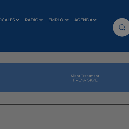
OCALES
RADIO
EMPLOI
AGENDA
Silent Treatment
FREYA SKYE