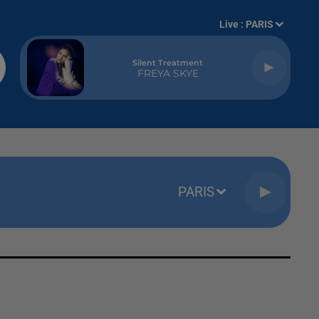
Live :
PARIS
Silent Treatment
FREYA SKYE
PARIS