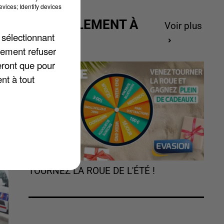
vices; Identify devices
ACTUELLEMENT À
Voir plus
 sélectionnant
GAGNER
lement refuser
eront que pour
n
nt à tout
TOURNEZ LA ROUE DE L'ÉTÉ !