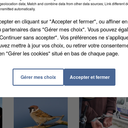
eolocation data; Match and combine data from other data sources; Link different de
nsmitted automatically.
entique patinoire de plus de 200 m² avec jardin
pter en cliquant sur "Accepter et fermer", ou affiner en
uite, est installé dans les jardins de l'Hôtel de Ville
/ou partenaires dans "Gérer mes choix". Vous pouvez éga
date que le marché de Noël accueillera les visiteurs.
"Continuer sans accepter". Vos préférences ne s'appliqu
mbre de 14h à 17h, et le 31 de 10h à 13h. Des jeux e
uvez mettre à jour vos choix, ou retirer votre consenteme
e 10h à 12h30 et de 13h30 à 19h. Plus d'infos sur
en "Gérer les cookies" situé en bas de chaque page.
Gérer mes choix
Accepter et fermer