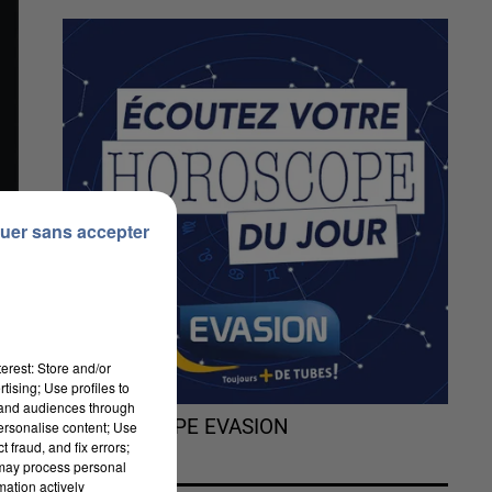
uer sans accepter
erest: Store and/or
tising; Use profiles to
tand audiences through
L'HOROSCOPE EVASION
personalise content; Use
 fraud, and fix errors;
 may process personal
mation actively