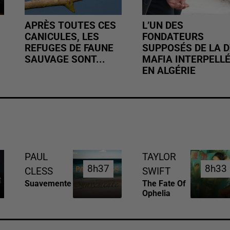
APRÈS TOUTES CES
L’UN DES
CANICULES, LES
FONDATEURS
REFUGES DE FAUNE
SUPPOSÉS DE LA D
SAUVAGE SONT...
MAFIA INTERPELL
EN ALGÉRIE
PAUL
TAYLOR
8h37
8h37
8h33
8h33
CLESS
SWIFT
Suavemente
The Fate Of
Ophelia