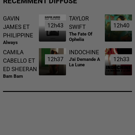
RÉCEMMENT DIFFUSÉ
GAVIN
TAYLOR
12h43
12h43
12h40
12h40
JAMES ET
SWIFT
The Fate Of
PHILIPPINE
Ophelia
Always
CAMILA
INDOCHINE
12h37
12h37
12h33
12h33
J'ai Demande A
CABELLO ET
La Lune
ED SHEERAN
Bam Bam