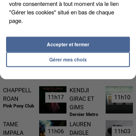
votre consentement à tout moment via le lien
"Gérer les cookies" situé en bas de chaque
page.
LES DONNÉES DE 300 000 CLIENTS DÉROBÉES À
INTERMARCHÉ APRÈS UNE...
Accepter et fermer
Gérer mes choix
RÉCEMMENT DIFFUSÉ
CHAPPELL
KENDJI
11h17
11h17
11h10
11h10
ROAN
GIRAC ET
Pink Pony Club
GIMS
Dernier Metro
TAME
LAUREN
11h06
11h06
11h03
11h03
IMPALA
DAIGLE