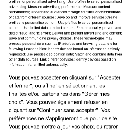
profiles for personalised advertising; Use profiles to select personalised
advertising; Measure advertising performance; Measure content
performance; Understand audiences through statistics or combinations
of data from different sources; Develop and improve services; Create
profiles to personalise content; Use profiles to select personalised
content; Use limited data to select content; Ensure security, prevent and
detect fraud, and fix errors; Deliver and present advertising and content;
Save and communicate privacy choices. These technologies may
process personal data such as IP address and browsing data to offer
following functionalities: Identify devices based on information actively
UNE TOURISTE DE L’OISE EMPORTÉE PAR UNE
requested; Use precise geolocation data; Match and combine data from
COULÉE DE BOUE EN HAUTE-SAVOIE
other data sources; Link different devices; Identify devices based on
information transmitted automatically.
Vous pouvez accepter en cliquant sur "Accepter
et fermer", ou affiner en sélectionnant les
finalités et/ou partenaires dans "Gérer mes
choix". Vous pouvez également refuser en
cliquant sur "Continuer sans accepter". Vos
préférences ne s'appliqueront que pour ce site.
Vous pouvez mettre à jour vos choix, ou retirer