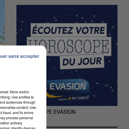
uer sans accepter
erest: Store and/or
tising; Use profiles to
tand audiences through
personalise content; Use
L'HOROSCOPE EVASION
 fraud, and fix errors;
 may process personal
mation actively
vices; Identify devices