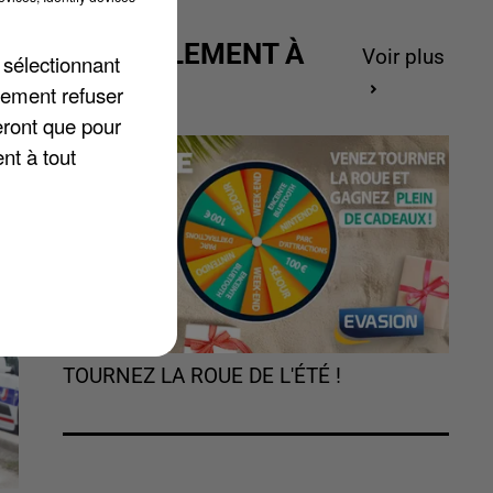
ACTUELLEMENT À
Voir plus
 sélectionnant
GAGNER
lement refuser
eront que pour
nt à tout
TOURNEZ LA ROUE DE L'ÉTÉ !