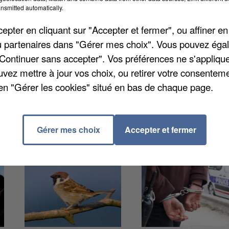
nsmitted automatically.
pter en cliquant sur "Accepter et fermer", ou affiner en
ève du collège Louis-Pergaud, à Maurepas, exclue de
/ou partenaires dans "Gérer mes choix". Vous pouvez éga
te vers 18h50. Alors que l'entrée lui a été refusée,
"Continuer sans accepter". Vos préférences ne s'appliqu
t son adjointe. Prévenus, les policiers ont entendu la
uvez mettre à jour vos choix, ou retirer votre consenteme
ment été laissée libre.
en "Gérer les cookies" situé en bas de chaque page.
Gérer mes choix
Accepter et fermer