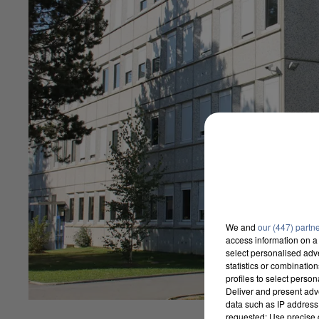
We and
our (447) partn
access information on a 
select personalised ad
statistics or combinatio
profiles to select person
Deliver and present adv
data such as IP address 
requested; Use precise g