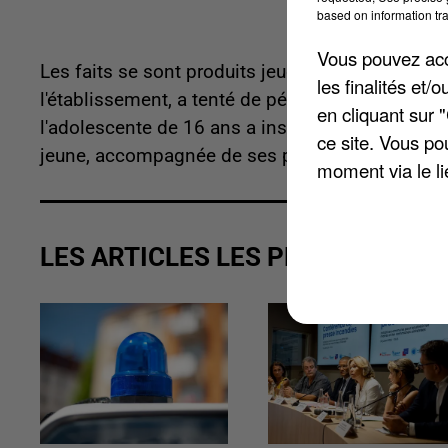
based on information tra
Vous pouvez acce
Les faits se sont produits jeudi dernier. Une él
les finalités et
l'établissement, a tenté de pénétrer dans l'encein
en cliquant sur 
l'adolescente de 16 ans a insulté la principale e
ce site. Vous po
jeune, accompagnée de ses parents. Elle a finale
moment via le li
LES ARTICLES LES PLUS VUS