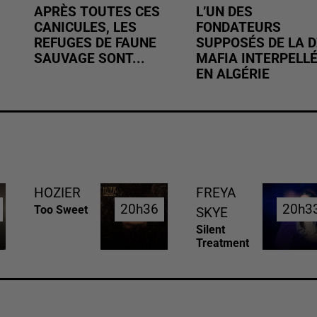
APRÈS TOUTES CES
L’UN DES
CANICULES, LES
FONDATEURS
REFUGES DE FAUNE
SUPPOSÉS DE LA D
SAUVAGE SONT...
MAFIA INTERPELL
EN ALGÉRIE
HOZIER
FREYA
20h36
20h36
20h3
20h3
Too Sweet
SKYE
Silent
Treatment