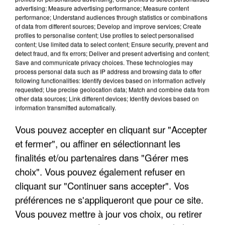
advertising; Measure advertising performance; Measure content
performance; Understand audiences through statistics or combinations
of data from different sources; Develop and improve services; Create
profiles to personalise content; Use profiles to select personalised
content; Use limited data to select content; Ensure security, prevent and
detect fraud, and fix errors; Deliver and present advertising and content;
Save and communicate privacy choices. These technologies may
process personal data such as IP address and browsing data to offer
following functionalities: Identify devices based on information actively
APRÈS TOUTES CES CANICULES, LES REFUGES
requested; Use precise geolocation data; Match and combine data from
DE FAUNE SAUVAGE SONT...
other data sources; Link different devices; Identify devices based on
information transmitted automatically.
Vous pouvez accepter en cliquant sur "Accepter
et fermer", ou affiner en sélectionnant les
finalités et/ou partenaires dans "Gérer mes
choix". Vous pouvez également refuser en
cliquant sur "Continuer sans accepter". Vos
préférences ne s'appliqueront que pour ce site.
Vous pouvez mettre à jour vos choix, ou retirer