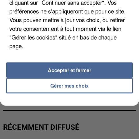
cliquant sur "Continuer sans accepter". Vos
préférences ne s'appliqueront que pour ce site.
Vous pouvez mettre à jour vos choix, ou retirer
votre consentement à tout moment via le lien
"Gérer les cookies" situé en bas de chaque
page.
Accepter et fermer
Gérer mes choix
L’UN DES FONDATEURS SUPPOSÉS DE LA DZ
MAFIA INTERPELLÉ EN ALGÉRIE
RÉCEMMENT DIFFUSÉ