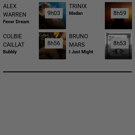
ALEX
TRINIX
9h03
9h03
8h59
8h59
Madan
WARREN
Fever Dream
COLBIE
BRUNO
8h56
8h56
8h53
8h53
CAILLAT
MARS
Bubbly
I Just Might