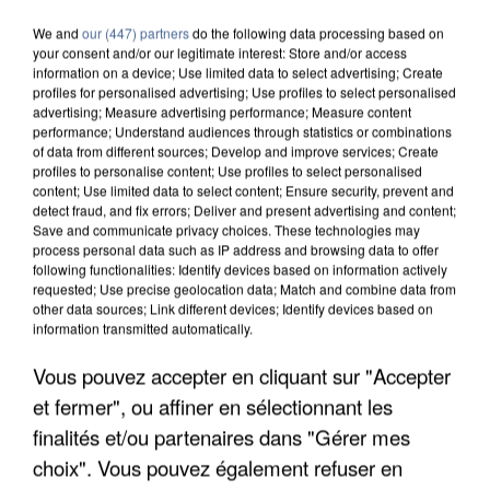
We and
our (447) partners
do the following data processing based on
your consent and/or our legitimate interest: Store and/or access
information on a device; Use limited data to select advertising; Create
profiles for personalised advertising; Use profiles to select personalised
advertising; Measure advertising performance; Measure content
performance; Understand audiences through statistics or combinations
of data from different sources; Develop and improve services; Create
profiles to personalise content; Use profiles to select personalised
content; Use limited data to select content; Ensure security, prevent and
detect fraud, and fix errors; Deliver and present advertising and content;
Save and communicate privacy choices. These technologies may
process personal data such as IP address and browsing data to offer
following functionalities: Identify devices based on information actively
requested; Use precise geolocation data; Match and combine data from
other data sources; Link different devices; Identify devices based on
information transmitted automatically.
Vous pouvez accepter en cliquant sur "Accepter
APRÈS TOUTES CES CANICULES, LES REFUGES
DE FAUNE SAUVAGE SONT...
et fermer", ou affiner en sélectionnant les
finalités et/ou partenaires dans "Gérer mes
choix". Vous pouvez également refuser en