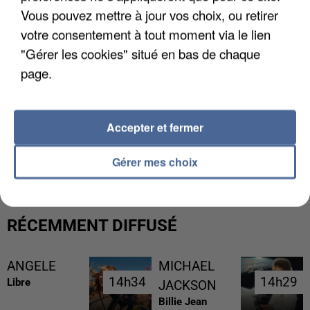
Vous pouvez mettre à jour vos choix, ou retirer
votre consentement à tout moment via le lien
"Gérer les cookies" situé en bas de chaque
page.
Accepter et fermer
LES FRANÇAIS, FANS DE LA FLEMME
Gérer mes choix
RÉCEMMENT DIFFUSÉ
ANGELE
MICHAEL
14h34
14h34
14h29
14h29
Libre
JACKSON
Billie Jean