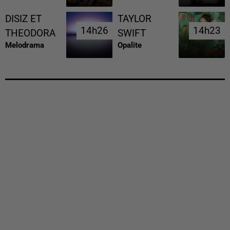
DISIZ ET
TAYLOR
14h26
14h26
14h23
14h23
THEODORA
SWIFT
Melodrama
Opalite