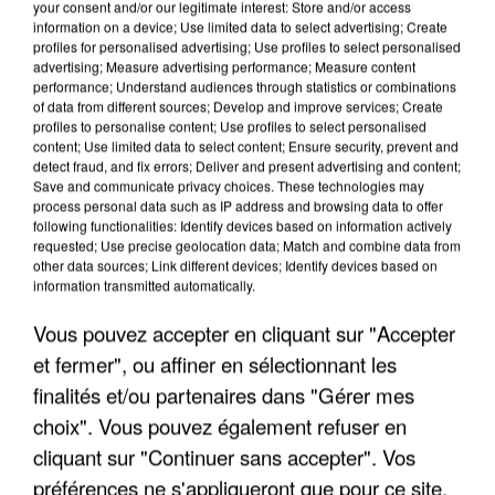
your consent and/or our legitimate interest: Store and/or access
information on a device; Use limited data to select advertising; Create
profiles for personalised advertising; Use profiles to select personalised
advertising; Measure advertising performance; Measure content
performance; Understand audiences through statistics or combinations
of data from different sources; Develop and improve services; Create
profiles to personalise content; Use profiles to select personalised
content; Use limited data to select content; Ensure security, prevent and
detect fraud, and fix errors; Deliver and present advertising and content;
Save and communicate privacy choices. These technologies may
process personal data such as IP address and browsing data to offer
following functionalities: Identify devices based on information actively
requested; Use precise geolocation data; Match and combine data from
other data sources; Link different devices; Identify devices based on
information transmitted automatically.
LES DONNÉES DE 300 000 CLIENTS DÉROBÉES À
Vous pouvez accepter en cliquant sur "Accepter
INTERMARCHÉ APRÈS UNE...
et fermer", ou affiner en sélectionnant les
finalités et/ou partenaires dans "Gérer mes
choix". Vous pouvez également refuser en
cliquant sur "Continuer sans accepter". Vos
préférences ne s'appliqueront que pour ce site.