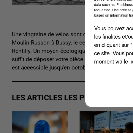
data such as IP address 
requested; Use precise g
based on information tra
Vous pouvez acce
Une vingtaine de vélos sont disponibles gratuit
les finalités et
Moulin Russon à Bussy, le centre aquatique et le 
en cliquant sur 
Rentilly. Un moyen écologique et économique pour
ce site. Vous po
suffit de déposer votre pièce d'identité pour em
moment via le li
est accessible jusqu'en octobre puis pendant le
LES ARTICLES LES PLUS VUS