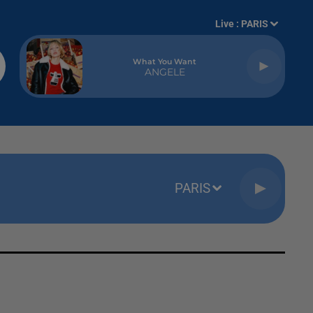
Live :
PARIS
What You Want
ANGELE
PARIS