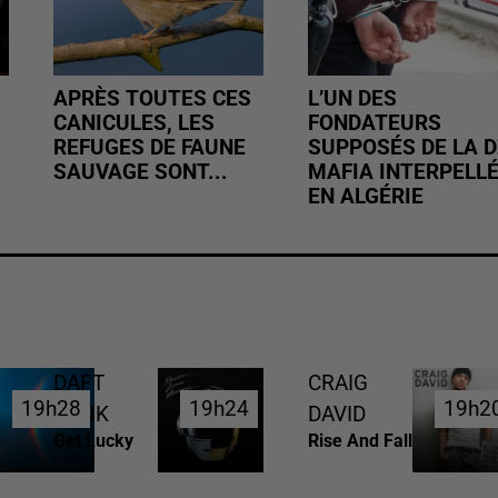
APRÈS TOUTES CES
L’UN DES
CANICULES, LES
FONDATEURS
REFUGES DE FAUNE
SUPPOSÉS DE LA D
SAUVAGE SONT...
MAFIA INTERPELL
EN ALGÉRIE
DAFT
CRAIG
19h28
19h28
19h24
19h24
19h2
19h2
PUNK
DAVID
Get Lucky
Rise And Fall