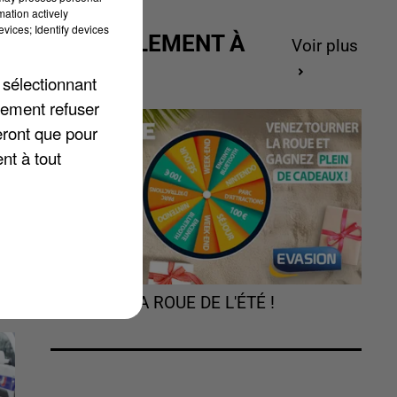
mation actively
vices; Identify devices
ACTUELLEMENT À
Voir plus
GAGNER
 sélectionnant
lement refuser
eront que pour
il
nt à tout
TOURNEZ LA ROUE DE L'ÉTÉ !