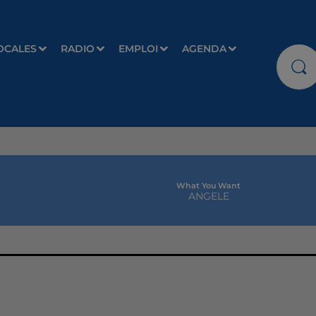
OCALES
RADIO
EMPLOI
AGENDA
What You Want
ANGELE