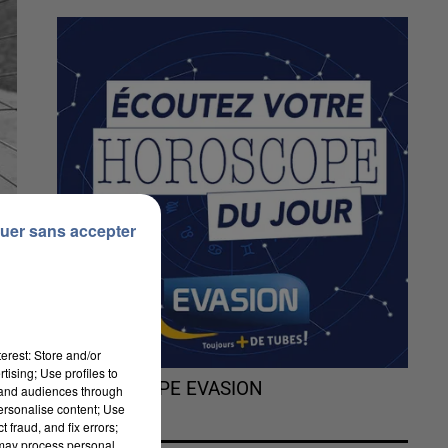
uer sans accepter
erest: Store and/or
tising; Use profiles to
L'HOROSCOPE EVASION
tand audiences through
personalise content; Use
 fraud, and fix errors;
 may process personal