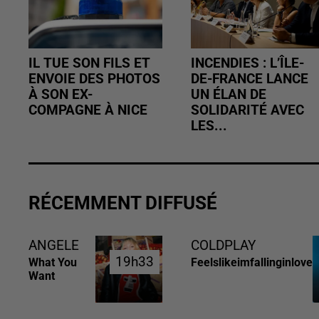
IL TUE SON FILS ET
INCENDIES : L’ÎLE-
ENVOIE DES PHOTOS
DE-FRANCE LANCE
À SON EX-
UN ÉLAN DE
COMPAGNE À NICE
SOLIDARITÉ AVEC
LES...
RÉCEMMENT DIFFUSÉ
ANGELE
COLDPLAY
19h33
19h33
What You
Feelslikeimfallinginlove
Want