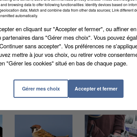
and browsing data to offer following functionalities: Identify devices based on infor
eolocation data; Match and combine data from other data sources; Link different de
nsmitted automatically.
pter en cliquant sur "Accepter et fermer", ou affiner en
ement dans quatre stations de Marne-et-Gondoire : le
/ou partenaires dans "Gérer mes choix". Vous pouvez éga
centre-ville de Lagny-sur-Marne et le parc culturel de
"Continuer sans accepter". Vos préférences ne s'appliqu
 flâner le long des bords de la Marne. C'est gratuit, 
uvez mettre à jour vos choix, ou retirer votre consenteme
prunter un vélo pendant toute une journée. Le service
en "Gérer les cookies" situé en bas de chaque page.
s périodes de vacances scolaires.
Gérer mes choix
Accepter et fermer