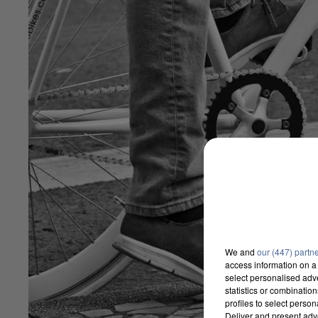
We and
our (447) partn
access information on a 
select personalised ad
statistics or combinatio
profiles to select person
Deliver and present adv