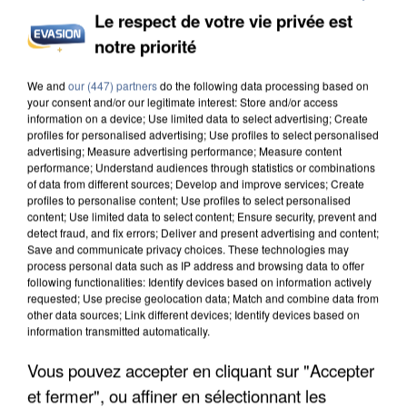
Le respect de votre vie privée est
notre priorité
We and
our (447) partners
do the following data processing based on
your consent and/or our legitimate interest: Store and/or access
information on a device; Use limited data to select advertising; Create
profiles for personalised advertising; Use profiles to select personalised
advertising; Measure advertising performance; Measure content
performance; Understand audiences through statistics or combinations
of data from different sources; Develop and improve services; Create
7 août 2026
profiles to personalise content; Use profiles to select personalised
Un second cadre de la DZ Mafia interpellé en
content; Use limited data to select content; Ensure security, prevent and
detect fraud, and fix errors; Deliver and present advertising and content;
Algérie
Save and communicate privacy choices. These technologies may
Un cofondateur du réseau avait été interpellé
process personal data such as IP address and browsing data to offer
quelques jours plus tôt.
following functionalities: Identify devices based on information actively
requested; Use precise geolocation data; Match and combine data from
other data sources; Link different devices; Identify devices based on
information transmitted automatically.
Vous pouvez accepter en cliquant sur "Accepter
et fermer", ou affiner en sélectionnant les