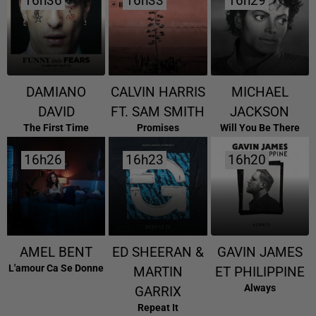
16h36
16h36
16h33
16h33
16h29
16h29
DAMIANO
CALVIN HARRIS
MICHAEL
DAVID
FT. SAM SMITH
JACKSON
The First Time
Promises
Will You Be There
16h26
16h26
16h23
16h23
16h20
16h20
AMEL BENT
ED SHEERAN &
GAVIN JAMES
L'amour Ca Se Donne
MARTIN
ET PHILIPPINE
Always
GARRIX
Repeat It