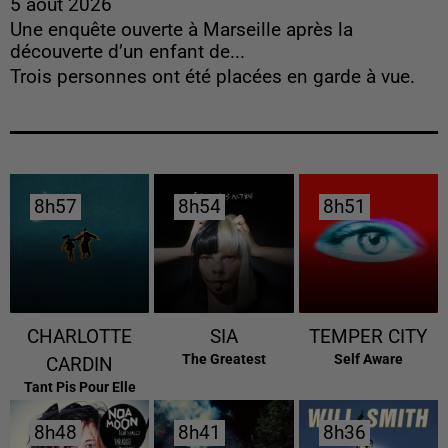
5 août 2026
Une enquête ouverte à Marseille après la
découverte d’un enfant de...
Trois personnes ont été placées en garde à vue.
8h57
8h57
8h54
8h54
8h51
8h51
CHARLOTTE
SIA
TEMPER CITY
The Greatest
Self Aware
CARDIN
Tant Pis Pour Elle
8h48
8h48
8h41
8h41
8h36
8h36