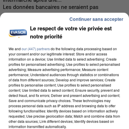
Intermarché après une...
Les données bancaires ne seraient pas
concernées.
Continuer sans accepter
Le respect de votre vie privée est
notre priorité
We and
our (447) partners
do the following data processing based on
your consent and/or our legitimate interest: Store and/or access
information on a device; Use limited data to select advertising; Create
profiles for personalised advertising; Use profiles to select personalised
advertising; Measure advertising performance; Measure content
performance; Understand audiences through statistics or combinations
of data from different sources; Develop and improve services; Create
profiles to personalise content; Use profiles to select personalised
content; Use limited data to select content; Ensure security, prevent and
detect fraud, and fix errors; Deliver and present advertising and content;
Save and communicate privacy choices. These technologies may
process personal data such as IP address and browsing data to offer
following functionalities: Identify devices based on information actively
requested; Use precise geolocation data; Match and combine data from
7 août 2026
other data sources; Link different devices; Identify devices based on
information transmitted automatically.
Un second cadre de la DZ Mafia interpellé en