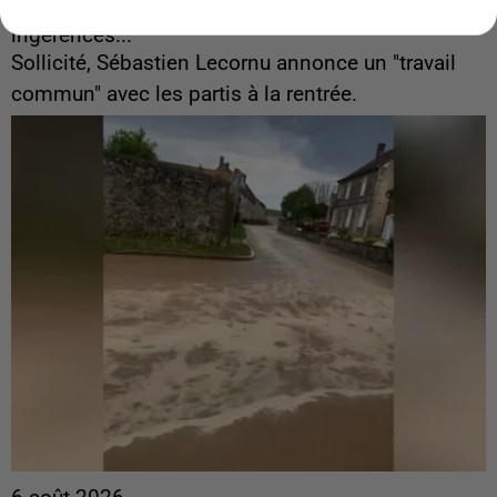
Gabriel Attal et Raphaël Glucksmann visés par des
ingérences...
Sollicité, Sébastien Lecornu annonce un "travail
commun" avec les partis à la rentrée.