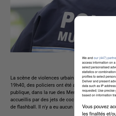
We and
our (447) partn
access information on a 
select personalised ad
statistics or combinatio
profiles to select person
La scène de violences urbaines s'est déroulée hi
Deliver and present adv
19h40, des policiers ont été appelés par un river
data such as IP address 
requested; Use precise g
publique, dans la rue des Merisiers. Les fonction
based on information tra
accueillis par des jets de cocktails. Les policier
Vous pouvez acce
de flashball. Il n'y a eu aucun blessé.
les finalités et