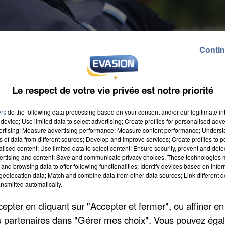
Contin
Le respect de votre vie privée est notre priorité
ers
do the following data processing based on your consent and/or our legitimate int
device; Use limited data to select advertising; Create profiles for personalised adver
vertising; Measure advertising performance; Measure content performance; Unders
ns of data from different sources; Develop and improve services; Create profiles to 
alised content; Use limited data to select content; Ensure security, prevent and detect
er à Mantes-la-Ville. Dans la soirée aux alentours de
ertising and content; Save and communicate privacy choices. These technologies
ain après des jets d'engins incendiaires sur la voie
and browsing data to offer following functionalities: Identify devices based on infor
eolocation data; Match and combine data from other data sources; Link different de
naires qui se sont rendus sur les lieux ont été
nsmitted automatically.
s ont tiré plusieurs grenades ainsi que des projectiles
pter en cliquant sur "Accepter et fermer", ou affiner en
/ou partenaires dans "Gérer mes choix". Vous pouvez éga