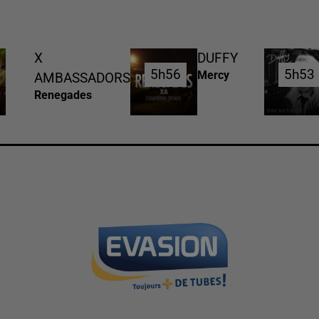
X
DUFFY
5h56
5h56
5h53
5h53
Mercy
AMBASSADORS
Renegades