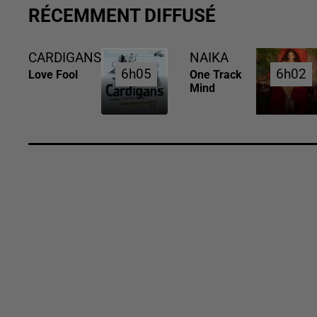
RÉCEMMENT DIFFUSÉ
CARDIGANS
NAIKA
6h05
6h05
6h02
6h02
Love Fool
One Track
Mind