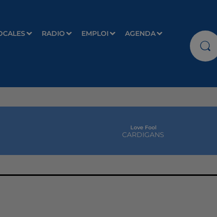
OCALES
RADIO
EMPLOI
AGENDA
Love Fool
CARDIGANS