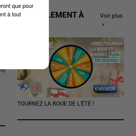
eront que pour
nt à tout
ACTUELLEMENT À
Voir plus
GAGNER
TOURNEZ LA ROUE DE L'ÉTÉ !