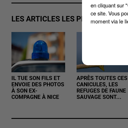
en cliquant sur 
ce site. Vous po
LES ARTICLES LES PLUS VUS
moment via le li
IL TUE SON FILS ET
APRÈS TOUTES CES
ENVOIE DES PHOTOS
CANICULES, LES
À SON EX-
REFUGES DE FAUNE
COMPAGNE À NICE
SAUVAGE SONT...