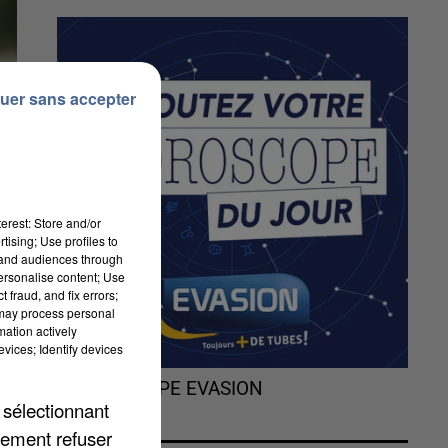
uer sans accepter
erest: Store and/or
tising; Use profiles to
tand audiences through
personalise content; Use
 fraud, and fix errors;
 may process personal
mation actively
vices; Identify devices
L'HOROSCOPE EVASION
 sélectionnant
lement refuser