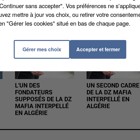
"Continuer sans accepter". Vos préférences ne s'appliqu
uvez mettre à jour vos choix, ou retirer votre consenteme
en "Gérer les cookies" situé en bas de chaque page.
Gérer mes choix
Accepter et fermer
L’UN DES
UN SECOND CADRE
FONDATEURS
DE LA DZ MAFIA
SUPPOSÉS DE LA DZ
INTERPELLÉ EN
MAFIA INTERPELLÉ
ALGÉRIE
EN ALGÉRIE