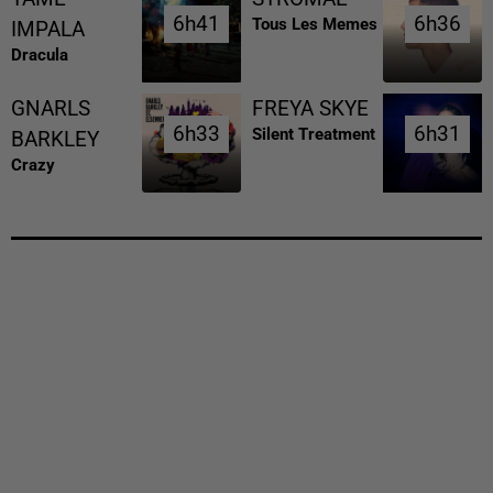
6h41
6h41
6h36
6h36
Tous Les Memes
IMPALA
Dracula
GNARLS
FREYA SKYE
6h33
6h33
6h31
6h31
Silent Treatment
BARKLEY
Crazy