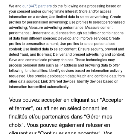
We and
our (447) partners
do the following data processing based on
your consent and/or our legitimate interest: Store and/or access
information on a device; Use limited data to select advertising; Create
profiles for personalised advertising; Use profiles to select personalised
advertising; Measure advertising performance; Measure content
performance; Understand audiences through statistics or combinations
of data from different sources; Develop and improve services; Create
profiles to personalise content; Use profiles to select personalised
content; Use limited data to select content; Ensure security, prevent and
detect fraud, and fix errors; Deliver and present advertising and content;
Save and communicate privacy choices. These technologies may
process personal data such as IP address and browsing data to offer
following functionalities: Identify devices based on information actively
requested; Use precise geolocation data; Match and combine data from
other data sources; Link different devices; Identify devices based on
information transmitted automatically.
UN SECOND CADRE DE LA DZ MAFIA
Vous pouvez accepter en cliquant sur "Accepter
INTERPELLÉ EN ALGÉRIE
et fermer", ou affiner en sélectionnant les
finalités et/ou partenaires dans "Gérer mes
choix". Vous pouvez également refuser en
cliquant sur "Continuer sans accepter". Vos