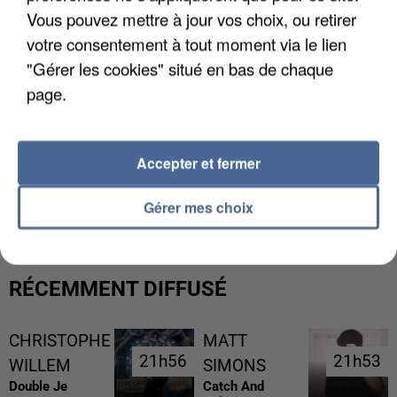
Vous pouvez mettre à jour vos choix, ou retirer
votre consentement à tout moment via le lien
"Gérer les cookies" situé en bas de chaque
page.
Accepter et fermer
UNE TOURISTE DE L’OISE EMPORTÉE PAR UNE
COULÉE DE BOUE EN HAUTE-SAVOIE
Gérer mes choix
RÉCEMMENT DIFFUSÉ
CHRISTOPHE
MATT
21h56
21h56
21h53
21h53
WILLEM
SIMONS
Double Je
Catch And