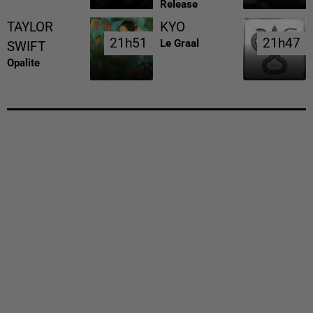
Release
TAYLOR
KYO
21h51
21h51
21h47
21h47
Le Graal
SWIFT
Opalite