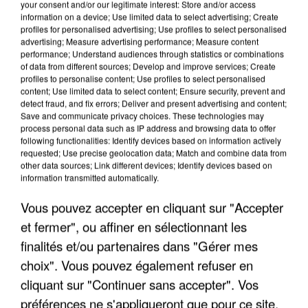
your consent and/or our legitimate interest: Store and/or access
information on a device; Use limited data to select advertising; Create
profiles for personalised advertising; Use profiles to select personalised
advertising; Measure advertising performance; Measure content
performance; Understand audiences through statistics or combinations
of data from different sources; Develop and improve services; Create
profiles to personalise content; Use profiles to select personalised
content; Use limited data to select content; Ensure security, prevent and
detect fraud, and fix errors; Deliver and present advertising and content;
Save and communicate privacy choices. These technologies may
process personal data such as IP address and browsing data to offer
following functionalities: Identify devices based on information actively
requested; Use precise geolocation data; Match and combine data from
other data sources; Link different devices; Identify devices based on
UN SECOND CADRE DE LA DZ MAFIA
information transmitted automatically.
INTERPELLÉ EN ALGÉRIE
Vous pouvez accepter en cliquant sur "Accepter
et fermer", ou affiner en sélectionnant les
finalités et/ou partenaires dans "Gérer mes
choix". Vous pouvez également refuser en
cliquant sur "Continuer sans accepter". Vos
préférences ne s'appliqueront que pour ce site.