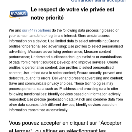
Le respect de votre vie privée est
notre priorité
L’UN DES FONDATEURS SUPPOSÉS DE LA DZ
We and
our (447) partners
do the following data processing based on
your consent and/or our legitimate interest: Store and/or access
MAFIA INTERPELLÉ EN ALGÉRIE
information on a device; Use limited data to select advertising; Create
profiles for personalised advertising; Use profiles to select personalised
advertising; Measure advertising performance; Measure content
performance; Understand audiences through statistics or combinations
of data from different sources; Develop and improve services; Create
profiles to personalise content; Use profiles to select personalised
content; Use limited data to select content; Ensure security, prevent and
detect fraud, and fix errors; Deliver and present advertising and content;
Save and communicate privacy choices. These technologies may
process personal data such as IP address and browsing data to offer
following functionalities: Identify devices based on information actively
requested; Use precise geolocation data; Match and combine data from
other data sources; Link different devices; Identify devices based on
information transmitted automatically.
Vous pouvez accepter en cliquant sur "Accepter
et fermer", ou affiner en sélectionnant les