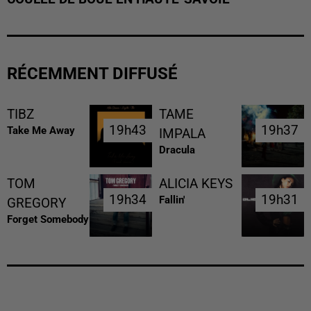
RÉCEMMENT DIFFUSÉ
TIBZ
TAME
19h43
19h43
19h37
19h37
Take Me Away
IMPALA
Dracula
TOM
ALICIA KEYS
19h34
19h34
19h31
19h31
Fallin'
GREGORY
Forget Somebody