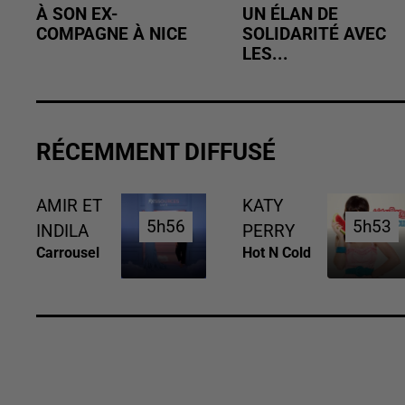
À SON EX-
UN ÉLAN DE
COMPAGNE À NICE
SOLIDARITÉ AVEC
LES...
RÉCEMMENT DIFFUSÉ
AMIR ET
KATY
5h56
5h56
5h53
5h53
INDILA
PERRY
Carrousel
Hot N Cold