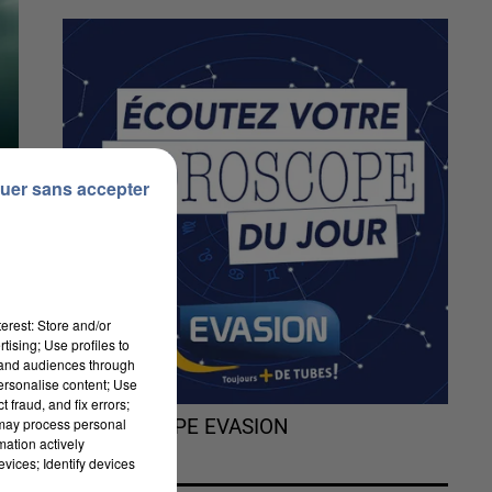
uer sans accepter
erest: Store and/or
tising; Use profiles to
tand audiences through
personalise content; Use
 fraud, and fix errors;
 may process personal
L'HOROSCOPE EVASION
mation actively
vices; Identify devices