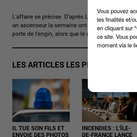
Vous pouvez acce
L'affaire se précise. D’après Le Parisien, les ci
les finalités et
un ascenseur la semaine ont été révélées. La trot
en cliquant sur 
porte de l’engin, alors que le guidon était accro
ce site. Vous po
moment via le li
LES ARTICLES LES PLUS VUS
IL TUE SON FILS ET
INCENDIES : L’ÎLE-
ENVOIE DES PHOTOS
DE-FRANCE LANCE