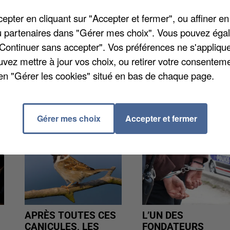
pter en cliquant sur "Accepter et fermer", ou affiner en
rconstances de la mort d’un petit garçon de 7 ans dans
/ou partenaires dans "Gérer mes choix". Vous pouvez éga
tinette de la jeune victime se serait coincée dans la
"Continuer sans accepter". Vos préférences ne s'appliqu
ché à son cou. L’enfant serait finalement mort étouffé.
uvez mettre à jour vos choix, ou retirer votre consenteme
en "Gérer les cookies" situé en bas de chaque page.
Gérer mes choix
Accepter et fermer
APRÈS TOUTES CES
L’UN DES
CANICULES, LES
FONDATEURS