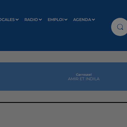
OCALES
RADIO
EMPLOI
AGENDA
Carrousel
AMIR ET INDILA