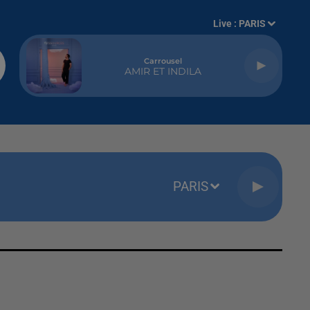
Live :
PARIS
Carrousel
AMIR ET INDILA
PARIS