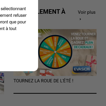
 sélectionnant
ACTUELLEMENT À
Voir plus
lement refuser
GAGNER
eront que pour
nt à tout
TOURNEZ LA ROUE DE L'ÉTÉ !