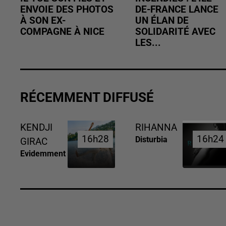
ENVOIE DES PHOTOS
DE-FRANCE LANCE
À SON EX-
UN ÉLAN DE
COMPAGNE À NICE
SOLIDARITÉ AVEC
LES...
RÉCEMMENT DIFFUSÉ
KENDJI
RIHANNA
16h28
16h28
16h24
16h24
Disturbia
GIRAC
Evidemment