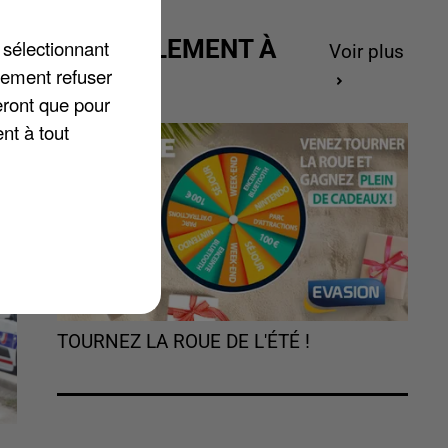
ACTUELLEMENT À
 sélectionnant
Voir plus
GAGNER
lement refuser
eront que pour
Il
nt à tout
TOURNEZ LA ROUE DE L'ÉTÉ !