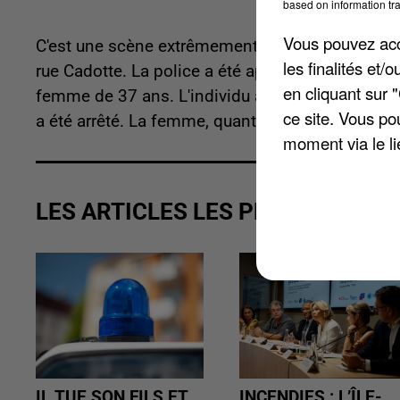
based on information tra
Vous pouvez acce
C'est une scène extrêmement violente qui s'est j
les finalités et
rue Cadotte. La police a été appelée pour des v
en cliquant sur 
femme de 37 ans. L'individu a été accusé par la v
ce site. Vous po
a été arrêté. La femme, quant à elle, souhaitait 
moment via le li
LES ARTICLES LES PLUS VUS
IL TUE SON FILS ET
INCENDIES : L’ÎLE-