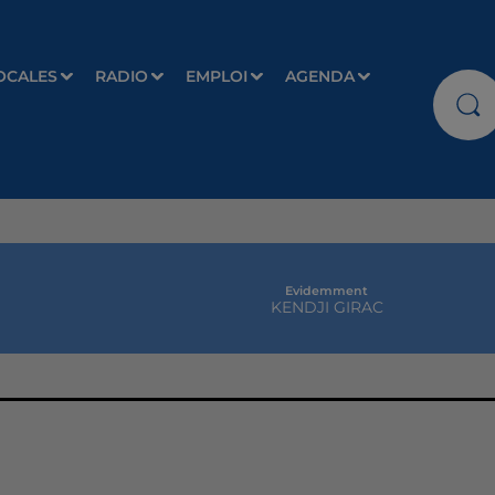
OCALES
RADIO
EMPLOI
AGENDA
Evidemment
KENDJI GIRAC