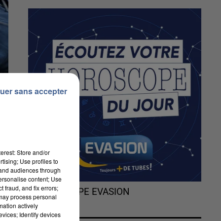
uer sans accepter
erest: Store and/or
tising; Use profiles to
tand audiences through
personalise content; Use
 fraud, and fix errors;
L'HOROSCOPE EVASION
 may process personal
mation actively
vices; Identify devices