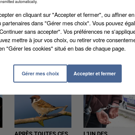
nsmitted automatically.
pter en cliquant sur "Accepter et fermer", ou affiner en
ouée au sein d'un couple, hier vers 22 heures dans la
/ou partenaires dans "Gérer mes choix". Vous pouvez éga
iolences conjugales, entre un homme de 39 ans et sa
"Continuer sans accepter". Vos préférences ne s'appliqu
ictime de lui avoir tiré les cheveux et craché dessus. 
uvez mettre à jour vos choix, ou retirer votre consenteme
déposer plainte.
en "Gérer les cookies" situé en bas de chaque page.
Gérer mes choix
Accepter et fermer
APRÈS TOUTES CES
L’UN DES