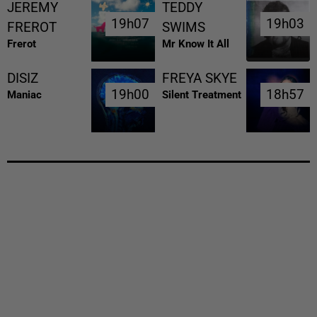
JEREMY
TEDDY
19h07
19h07
19h03
19h03
FREROT
SWIMS
Frerot
Mr Know It All
DISIZ
FREYA SKYE
19h00
19h00
18h57
18h57
Maniac
Silent Treatment