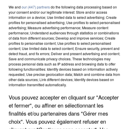
We and
our (447) partners
do the following data processing based on
your consent and/or our legitimate interest: Store and/or access
information on a device; Use limited data to select advertising; Create
profiles for personalised advertising; Use profiles to select personalised
advertising; Measure advertising performance; Measure content
performance; Understand audiences through statistics or combinations
of data from different sources; Develop and improve services; Create
profiles to personalise content; Use profiles to select personalised
content; Use limited data to select content; Ensure security, prevent and
detect fraud, and fix errors; Deliver and present advertising and content;
Save and communicate privacy choices. These technologies may
process personal data such as IP address and browsing data to offer
following functionalities: Identify devices based on information actively
requested; Use precise geolocation data; Match and combine data from
other data sources; Link different devices; Identify devices based on
information transmitted automatically.
APRÈS TOUTES CES CANICULES, LES REFUGES
Vous pouvez accepter en cliquant sur "Accepter
DE FAUNE SAUVAGE SONT...
et fermer", ou affiner en sélectionnant les
finalités et/ou partenaires dans "Gérer mes
choix". Vous pouvez également refuser en