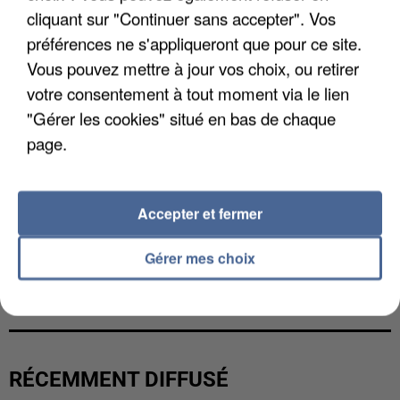
cliquant sur "Continuer sans accepter". Vos
préférences ne s'appliqueront que pour ce site.
Vous pouvez mettre à jour vos choix, ou retirer
votre consentement à tout moment via le lien
"Gérer les cookies" situé en bas de chaque
page.
Accepter et fermer
Gérer mes choix
L’UN DES FONDATEURS SUPPOSÉS DE LA DZ
MAFIA INTERPELLÉ EN ALGÉRIE
RÉCEMMENT DIFFUSÉ