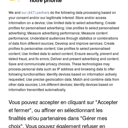
We and
our (447) partners
do the following data processing based on
your consent and/or our legitimate interest: Store and/or access
information on a device; Use limited data to select advertising; Create
profiles for personalised advertising; Use profiles to select personalised
advertising; Measure advertising performance; Measure content
performance; Understand audiences through statistics or combinations
of data from different sources; Develop and improve services; Create
profiles to personalise content; Use profiles to select personalised
content; Use limited data to select content; Ensure security, prevent and
detect fraud, and fix errors; Deliver and present advertising and content;
Save and communicate privacy choices. These technologies may
process personal data such as IP address and browsing data to offer
following functionalities: Identify devices based on information actively
requested; Use precise geolocation data; Match and combine data from
other data sources; Link different devices; Identify devices based on
information transmitted automatically.
Vous pouvez accepter en cliquant sur "Accepter
APRÈS TOUTES CES CANICULES, LES REFUGES
DE FAUNE SAUVAGE SONT...
et fermer", ou affiner en sélectionnant les
finalités et/ou partenaires dans "Gérer mes
choix". Vous pouvez également refuser en