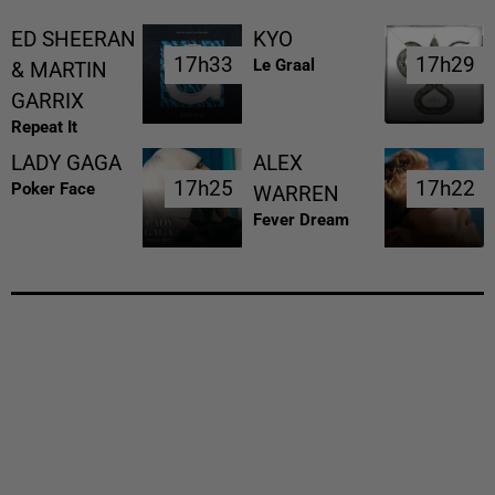
ED SHEERAN
KYO
17h33
17h33
17h29
17h29
Le Graal
& MARTIN
GARRIX
Repeat It
LADY GAGA
ALEX
17h25
17h25
17h22
17h22
Poker Face
WARREN
Fever Dream