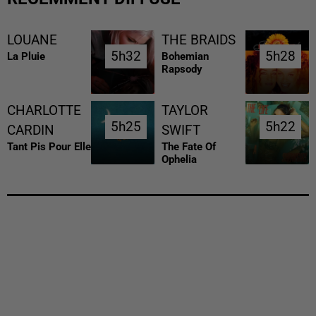
LOUANE
THE BRAIDS
5h32
5h32
5h28
5h28
La Pluie
Bohemian
Rapsody
CHARLOTTE
TAYLOR
5h25
5h25
5h22
5h22
CARDIN
SWIFT
Tant Pis Pour Elle
The Fate Of
Ophelia