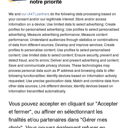
notre priorité
DE SOLIDARITÉ AVEC LES...
We and
our (447) partners
do the following data processing based on
your consent and/or our legitimate interest: Store and/or access
information on a device; Use limited data to select advertising; Create
profiles for personalised advertising; Use profiles to select personalised
advertising; Measure advertising performance; Measure content
performance; Understand audiences through statistics or combinations
of data from different sources; Develop and improve services; Create
profiles to personalise content; Use profiles to select personalised
content; Use limited data to select content; Ensure security, prevent and
detect fraud, and fix errors; Deliver and present advertising and content;
Save and communicate privacy choices. These technologies may
process personal data such as IP address and browsing data to offer
following functionalities: Identify devices based on information actively
requested; Use precise geolocation data; Match and combine data from
other data sources; Link different devices; Identify devices based on
information transmitted automatically.
Vous pouvez accepter en cliquant sur "Accepter
APRÈS TOUTES CES CANICULES, LES REFUGES
et fermer", ou affiner en sélectionnant les
DE FAUNE SAUVAGE SONT...
finalités et/ou partenaires dans "Gérer mes
choix". Vous pouvez également refuser en