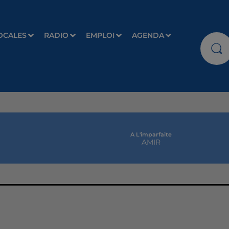
OCALES
RADIO
EMPLOI
AGENDA
A L'imparfaite
AMIR