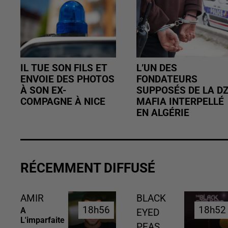
IL TUE SON FILS ET
L’UN DES
ENVOIE DES PHOTOS
FONDATEURS
À SON EX-
SUPPOSÉS DE LA D
COMPAGNE À NICE
MAFIA INTERPELLÉ
EN ALGÉRIE
RÉCEMMENT DIFFUSÉ
AMIR
BLACK
18h56
18h56
18h52
18h52
A
EYED
L'imparfaite
PEAS