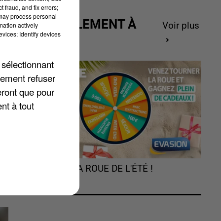
 fraud, and fix errors;
 may process personal
ACTUELLEMENT À
Voir plus
mation actively
vices; Identify devices
GAGNER
 sélectionnant
lement refuser
eront que pour
nt à tout
TOURNEZ LA ROUE DE L'ÉTÉ !