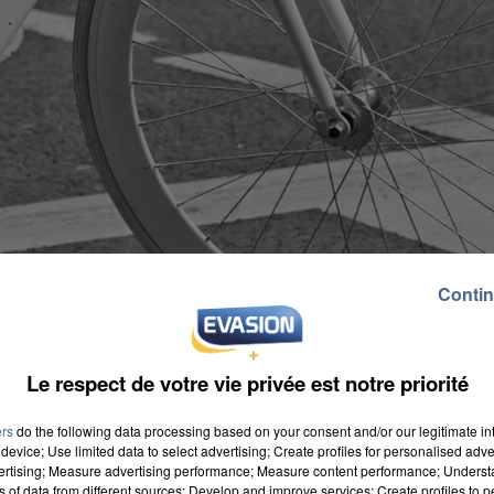
Contin
Le respect de votre vie privée est notre priorité
ers
do the following data processing based on your consent and/or our legitimate int
device; Use limited data to select advertising; Create profiles for personalised adver
vertising; Measure advertising performance; Measure content performance; Unders
ns of data from different sources; Develop and improve services; Create profiles to 