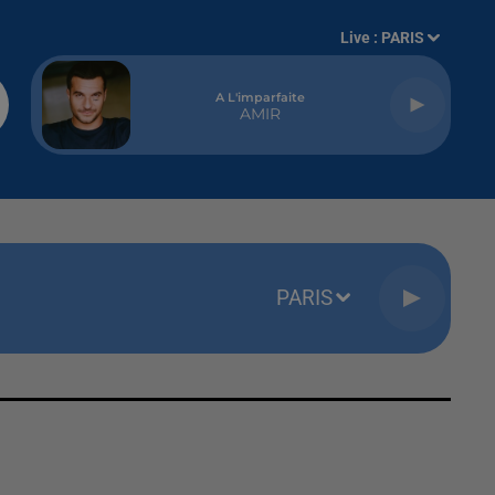
Live :
PARIS
A L'imparfaite
AMIR
PARIS