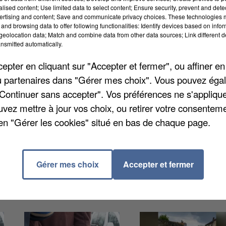
alised content; Use limited data to select content; Ensure security, prevent and detect
ertising and content; Save and communicate privacy choices. These technologies
and browsing data to offer following functionalities: Identify devices based on infor
eolocation data; Match and combine data from other data sources; Link different de
nsmitted automatically.
pter en cliquant sur "Accepter et fermer", ou affiner en
aux habitants de ses 27 communes
une plateforme
/ou partenaires dans "Gérer mes choix". Vous pouvez éga
 saisir son parcours, son mode de transport et ses
"Continuer sans accepter". Vos préférences ne s'appliqu
aris-Saclay d'affiner son offre de transport pour
uvez mettre à jour vos choix, ou retirer votre consenteme
tte plateforme, baptisée « maMob » était déjà en
en "Gérer les cookies" situé en bas de chaque page.
onnes qui l'ont essayée, 79% se disaient intéressées
train ou le vélo, plutôt que la voiture.
Gérer mes choix
Accepter et fermer