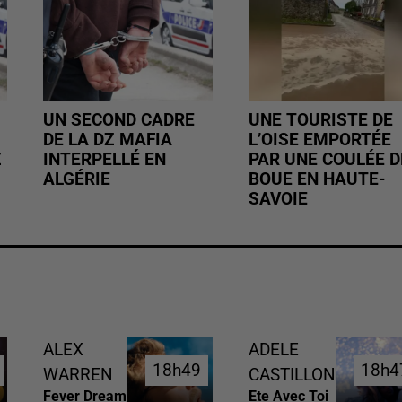
UN SECOND CADRE
UNE TOURISTE DE
DE LA DZ MAFIA
L’OISE EMPORTÉE
Z
INTERPELLÉ EN
PAR UNE COULÉE D
ALGÉRIE
BOUE EN HAUTE-
SAVOIE
ALEX
ADELE
18h49
18h49
18h4
18h4
WARREN
CASTILLON
Fever Dream
Ete Avec Toi