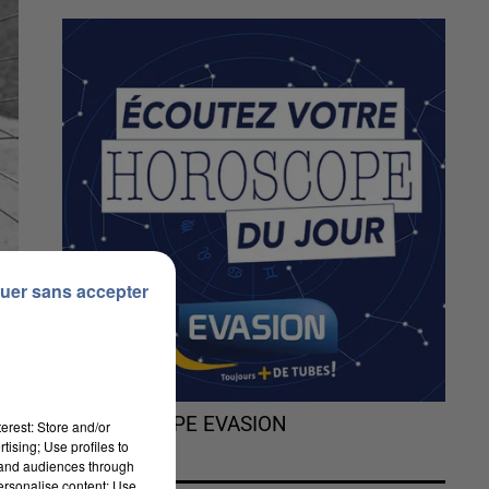
uer sans accepter
L'HOROSCOPE EVASION
erest: Store and/or
tising; Use profiles to
tand audiences through
personalise content; Use