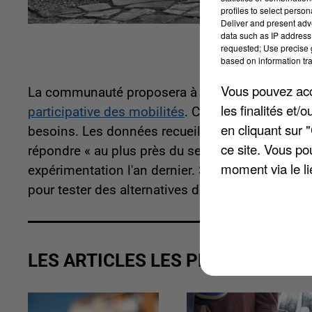
profiles to select person
Deliver and present adv
data such as IP address 
requested; Use precise g
based on information tra
Vous pouvez acce
La communauté proposera à partir de demain 
les finalités et
participative des mobilités
. Chacun est invité à
en cliquant sur 
besoins. Les données recueillies permettront à P
ce site. Vous po
répondre « au plus près du service attendu ». Ce
moment via le li
expérimentation l'an dernier. Sur les 1.300 pers
pour tester des alternatives de mobilité comme le 
LES ARTICLES LES PLUS VUS