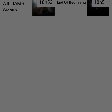
18h53
18h53
18h51
18h51
End Of Beginning
WILLIAMS
Supreme