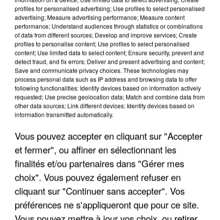
profiles for personalised advertising; Use profiles to select personalised
advertising; Measure advertising performance; Measure content
performance; Understand audiences through statistics or combinations
of data from different sources; Develop and improve services; Create
profiles to personalise content; Use profiles to select personalised
content; Use limited data to select content; Ensure security, prevent and
detect fraud, and fix errors; Deliver and present advertising and content;
Save and communicate privacy choices. These technologies may
process personal data such as IP address and browsing data to offer
following functionalities: Identify devices based on information actively
requested; Use precise geolocation data; Match and combine data from
APRÈS TOUTES CES CANICULES, LES REFUGES
other data sources; Link different devices; Identify devices based on
DE FAUNE SAUVAGE SONT...
information transmitted automatically.
Vous pouvez accepter en cliquant sur "Accepter
et fermer", ou affiner en sélectionnant les
finalités et/ou partenaires dans "Gérer mes
choix". Vous pouvez également refuser en
cliquant sur "Continuer sans accepter". Vos
préférences ne s'appliqueront que pour ce site.
Vous pouvez mettre à jour vos choix, ou retirer