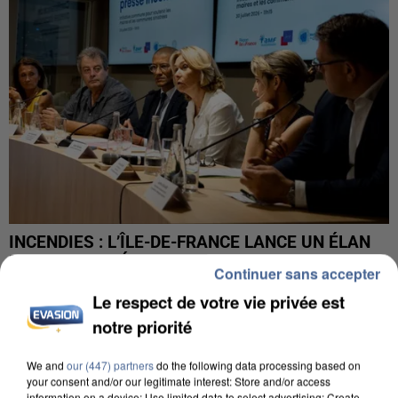
INCENDIES : L’ÎLE-DE-FRANCE LANCE UN ÉLAN
DE SOLIDARITÉ AVEC LES...
Continuer sans accepter
Le respect de votre vie privée est
notre priorité
We and
our (447) partners
do the following data processing based on
your consent and/or our legitimate interest: Store and/or access
information on a device; Use limited data to select advertising; Create