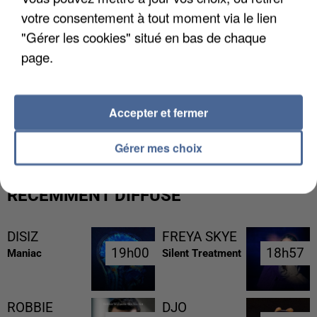
votre consentement à tout moment via le lien
"Gérer les cookies" situé en bas de chaque
page.
L’UN DES FONDATEURS SUPPOSÉS DE LA DZ
Accepter et fermer
MAFIA INTERPELLÉ EN ALGÉRIE
Gérer mes choix
RÉCEMMENT DIFFUSÉ
DISIZ
FREYA SKYE
19h00
19h00
18h57
18h57
Maniac
Silent Treatment
ROBBIE
DJO