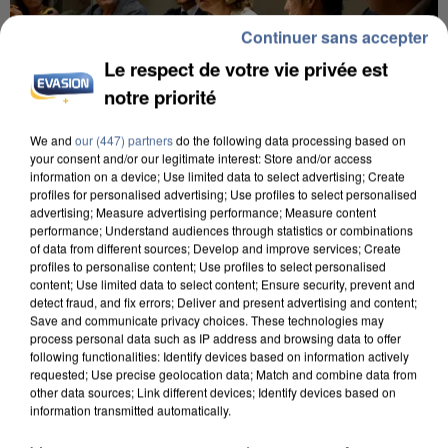
Continuer sans accepter
Le respect de votre vie privée est
notre priorité
We and
our (447) partners
do the following data processing based on
your consent and/or our legitimate interest: Store and/or access
information on a device; Use limited data to select advertising; Create
INCENDIES : L’ÎLE-DE-FRANCE LANCE UN ÉLAN
profiles for personalised advertising; Use profiles to select personalised
DE SOLIDARITÉ AVEC LES...
advertising; Measure advertising performance; Measure content
performance; Understand audiences through statistics or combinations
of data from different sources; Develop and improve services; Create
profiles to personalise content; Use profiles to select personalised
content; Use limited data to select content; Ensure security, prevent and
detect fraud, and fix errors; Deliver and present advertising and content;
Save and communicate privacy choices. These technologies may
process personal data such as IP address and browsing data to offer
following functionalities: Identify devices based on information actively
requested; Use precise geolocation data; Match and combine data from
other data sources; Link different devices; Identify devices based on
information transmitted automatically.