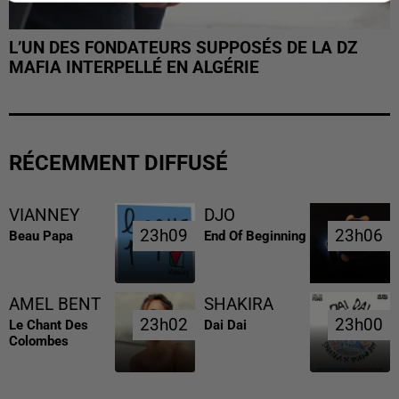
L’UN DES FONDATEURS SUPPOSÉS DE LA DZ
MAFIA INTERPELLÉ EN ALGÉRIE
RÉCEMMENT DIFFUSÉ
VIANNEY
DJO
23h09
23h09
23h06
23h06
Beau Papa
End Of Beginning
AMEL BENT
SHAKIRA
23h02
23h02
23h00
23h00
Le Chant Des
Dai Dai
Colombes