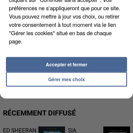
préférences ne s'appliqueront que pour ce site.
Vous pouvez mettre à jour vos choix, ou retirer
votre consentement à tout moment via le lien
"Gérer les cookies" situé en bas de chaque
page.
Accepter et fermer
L’UN DES FONDATEURS SUPPOSÉS DE LA DZ
Gérer mes choix
MAFIA INTERPELLÉ EN ALGÉRIE
RÉCEMMENT DIFFUSÉ
ED SHEERAN
SIA