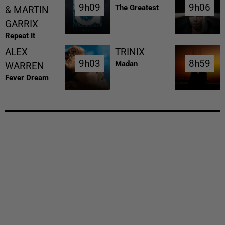
9h09
9h09
9h06
9h06
The Greatest
& MARTIN
GARRIX
Repeat It
ALEX
TRINIX
9h03
9h03
8h59
8h59
Madan
WARREN
Fever Dream