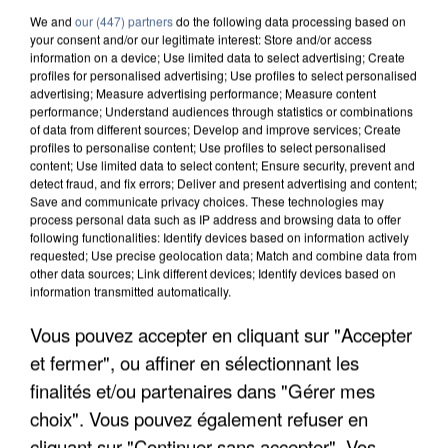
We and
our (447) partners
do the following data processing based on
your consent and/or our legitimate interest: Store and/or access
information on a device; Use limited data to select advertising; Create
profiles for personalised advertising; Use profiles to select personalised
advertising; Measure advertising performance; Measure content
performance; Understand audiences through statistics or combinations
of data from different sources; Develop and improve services; Create
profiles to personalise content; Use profiles to select personalised
content; Use limited data to select content; Ensure security, prevent and
detect fraud, and fix errors; Deliver and present advertising and content;
Save and communicate privacy choices. These technologies may
process personal data such as IP address and browsing data to offer
following functionalities: Identify devices based on information actively
requested; Use precise geolocation data; Match and combine data from
other data sources; Link different devices; Identify devices based on
information transmitted automatically.
APRÈS TOUTES CES CANICULES, LES REFUGES
Vous pouvez accepter en cliquant sur "Accepter
DE FAUNE SAUVAGE SONT...
et fermer", ou affiner en sélectionnant les
finalités et/ou partenaires dans "Gérer mes
choix". Vous pouvez également refuser en
cliquant sur "Continuer sans accepter". Vos