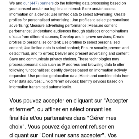
We and
our (447) partners
do the following data processing based on
your consent and/or our legitimate interest: Store and/or access
information on a device; Use limited data to select advertising; Create
profiles for personalised advertising; Use profiles to select personalised
advertising; Measure advertising performance; Measure content
performance; Understand audiences through statistics or combinations
of data from different sources; Develop and improve services; Create
profiles to personalise content; Use profiles to select personalised
content; Use limited data to select content; Ensure security, prevent and
detect fraud, and fix errors; Deliver and present advertising and content;
Save and communicate privacy choices. These technologies may
process personal data such as IP address and browsing data to offer
following functionalities: Identify devices based on information actively
requested; Use precise geolocation data; Match and combine data from
other data sources; Link different devices; Identify devices based on
information transmitted automatically.
APRÈS TOUTES CES CANICULES, LES REFUGES
Vous pouvez accepter en cliquant sur "Accepter
DE FAUNE SAUVAGE SONT...
et fermer", ou affiner en sélectionnant les
finalités et/ou partenaires dans "Gérer mes
choix". Vous pouvez également refuser en
cliquant sur "Continuer sans accepter". Vos