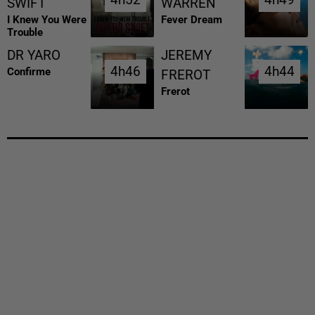
4h52
4h52
4h49
4h49
SWIFT
WARREN
I Knew You Were
Fever Dream
Trouble
DR YARO
JEREMY
4h46
4h46
4h44
4h44
Confirme
FREROT
Frerot