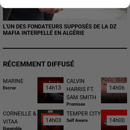
L’UN DES FONDATEURS SUPPOSÉS DE LA DZ
MAFIA INTERPELLÉ EN ALGÉRIE
RÉCEMMENT DIFFUSÉ
MARINE
CALVIN
14h13
14h13
14h06
14h06
Escroc
HARRIS FT.
SAM SMITH
Promises
CORNEILLE &
TEMPER CITY
14h03
14h03
14h00
14h00
Self Aware
VITAA
Ensemble