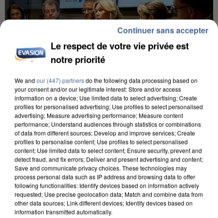
Continuer sans accepter
Le respect de votre vie privée est
notre priorité
We and
our (447) partners
do the following data processing based on
your consent and/or our legitimate interest: Store and/or access
information on a device; Use limited data to select advertising; Create
INCENDIES : L’ÎLE-DE-FRANCE LANCE UN ÉLAN
profiles for personalised advertising; Use profiles to select personalised
advertising; Measure advertising performance; Measure content
DE SOLIDARITÉ AVEC LES...
performance; Understand audiences through statistics or combinations
of data from different sources; Develop and improve services; Create
profiles to personalise content; Use profiles to select personalised
content; Use limited data to select content; Ensure security, prevent and
detect fraud, and fix errors; Deliver and present advertising and content;
Save and communicate privacy choices. These technologies may
process personal data such as IP address and browsing data to offer
following functionalities: Identify devices based on information actively
requested; Use precise geolocation data; Match and combine data from
other data sources; Link different devices; Identify devices based on
information transmitted automatically.