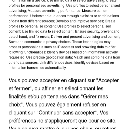
profiles for personalised advertising; Use profiles to select personalised
advertising; Measure advertising performance; Measure content
performance; Understand audiences through statistics or combinations
of data from different sources; Develop and improve services; Create
profiles to personalise content; Use profiles to select personalised
content; Use limited data to select content; Ensure security, prevent and
detect fraud, and fix errors; Deliver and present advertising and content;
Save and communicate privacy choices. These technologies may
process personal data such as IP address and browsing data to offer
following functionalities: Identify devices based on information actively
requested; Use precise geolocation data; Match and combine data from
LES DONNÉES DE 300 000 CLIENTS DÉROBÉES À
other data sources; Link different devices; Identify devices based on
INTERMARCHÉ APRÈS UNE...
information transmitted automatically.
Vous pouvez accepter en cliquant sur "Accepter
et fermer", ou affiner en sélectionnant les
finalités et/ou partenaires dans "Gérer mes
choix". Vous pouvez également refuser en
cliquant sur "Continuer sans accepter". Vos
préférences ne s'appliqueront que pour ce site.
Vous pouvez mettre à jour vos choix, ou retirer