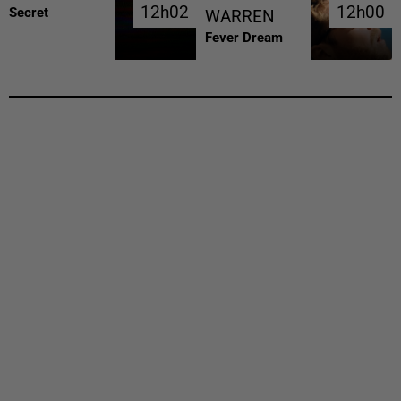
12h02
12h02
12h00
12h00
Secret
WARREN
Fever Dream