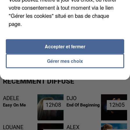
votre consentement à tout moment via le lien
"Gérer les cookies" situé en bas de chaque
page.
GABRIEL ATTAL ET RAPHAËL GLUCKSMANN
Accepter et fermer
VISÉS PAR DES INGÉRENCES...
Gérer mes choix
RÉCEMMENT DIFFUSÉ
ADELE
DJO
12h08
12h08
12h05
12h05
Easy On Me
End Of Beginning
LOUANE
ALEX