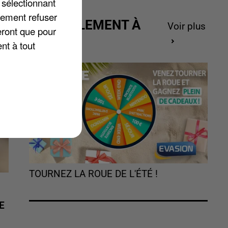
 sélectionnant
lement refuser
ACTUELLEMENT À
Voir plus
eront que pour
GAGNER
nt à tout
TOURNEZ LA ROUE DE L'ÉTÉ !
E