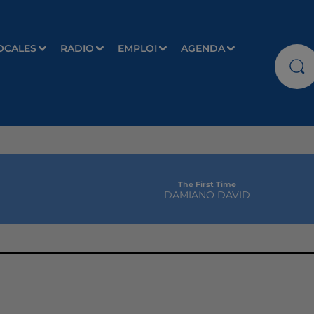
OCALES
RADIO
EMPLOI
AGENDA
The First Time
DAMIANO DAVID