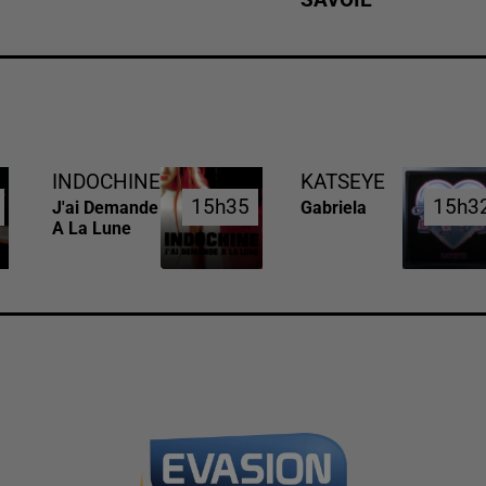
INDOCHINE
KATSEYE
15h35
15h35
15h3
15h3
J'ai Demande
Gabriela
A La Lune