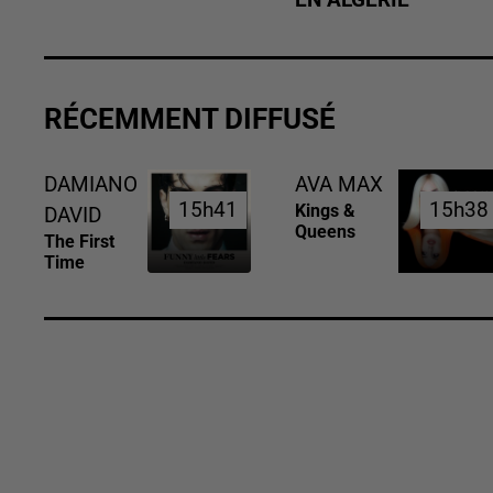
RÉCEMMENT DIFFUSÉ
DAMIANO
AVA MAX
15h41
15h41
15h38
15h38
Kings &
DAVID
Queens
The First
Time