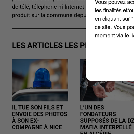
Vous pouvez acce
de télé, téléphone ni Internet pour les habitants
les finalités et
produit sur la commune depuis 2014.
en cliquant sur 
ce site. Vous po
moment via le li
LES ARTICLES LES PLUS VUS
IL TUE SON FILS ET
L’UN DES
ENVOIE DES PHOTOS
FONDATEURS
À SON EX-
SUPPOSÉS DE LA D
COMPAGNE À NICE
MAFIA INTERPELLÉ
EN ALGÉRIE