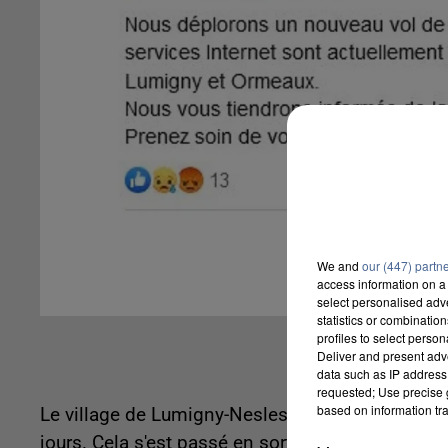
We and
our (447) partn
access information on a 
select personalised ad
statistics or combinatio
profiles to select person
Deliver and present adv
data such as IP address 
requested; Use precise g
based on information tra
Le village de Lumigny-Nesles-Ormeaux une nouve
jours. Cela s'est passé en sortie de confinement