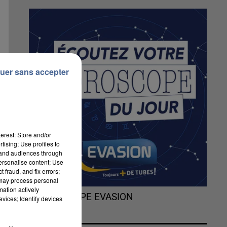
uer sans accepter
erest: Store and/or
tising; Use profiles to
tand audiences through
personalise content; Use
 fraud, and fix errors;
 may process personal
mation actively
L'HOROSCOPE EVASION
vices; Identify devices