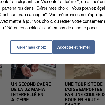
pter en cliquant sur "Accepter et fermer", ou affiner en
. C'est la 5ème fois qu'un tel acte de vandalisme se
/ou partenaires dans "Gérer mes choix". Vous pouvez éga
"Continuer sans accepter". Vos préférences ne s'appliqu
uvez mettre à jour vos choix, ou retirer votre consenteme
en "Gérer les cookies" situé en bas de chaque page.
Gérer mes choix
Accepter et fermer
UN SECOND CADRE
UNE TOURISTE DE
DE LA DZ MAFIA
L’OISE EMPORTÉE
Z
INTERPELLÉ EN
PAR UNE COULÉE D
ALGÉRIE
BOUE EN HAUTE-
SAVOIE