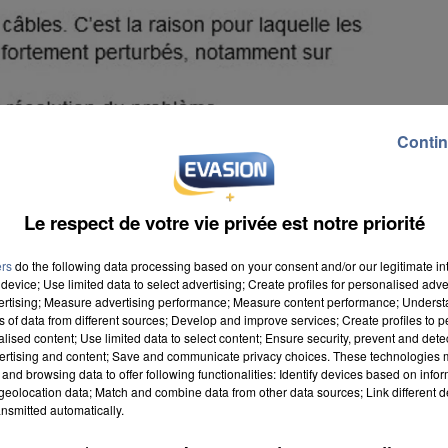
Contin
Le respect de votre vie privée est notre priorité
ers
do the following data processing based on your consent and/or our legitimate int
device; Use limited data to select advertising; Create profiles for personalised adver
vertising; Measure advertising performance; Measure content performance; Unders
ns of data from different sources; Develop and improve services; Create profiles to 
alised content; Use limited data to select content; Ensure security, prevent and detect
ertising and content; Save and communicate privacy choices. These technologies
and browsing data to offer following functionalities: Identify devices based on infor
eolocation data; Match and combine data from other data sources; Link different de
nsmitted automatically.
lle fois privé de télécommunications durant quatre
, provoqué en fait par un vol de câbles. Du coup, plus